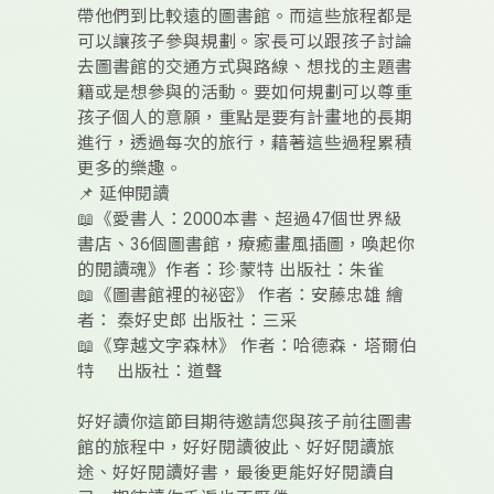
帶他們到比較遠的圖書館。而這些旅程都是
可以讓孩子參與規劃。家長可以跟孩子討論
去圖書館的交通方式與路線、想找的主題書
籍或是想參與的活動。要如何規劃可以尊重
孩子個人的意願，重點是要有計畫地的長期
進行，透過每次的旅行，藉著這些過程累積
更多的樂趣。
📌 延伸閱讀
📖《愛書人：2000本書、超過47個世界級
書店、36個圖書館，療癒畫風插圖，喚起你
的閱讀魂》作者：珍‧蒙特 出版社：朱雀
📖《圖書館裡的祕密》 作者：安藤忠雄 繪
者： 秦好史郎 出版社：三采
📖《穿越文字森林》 作者：哈德森．塔爾伯
特 出版社：道聲
好好讀你這節目期待邀請您與孩子前往圖書
館的旅程中，好好閱讀彼此、好好閱讀旅
途、好好閱讀好書，最後更能好好閱讀自