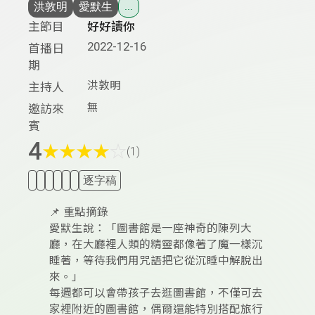
洪敦明
愛默生
...
主節目
好好讀你
2022-12-16
首播日
期
洪敦明
主持人
無
邀訪來
賓
4
★
★
★
★
☆
(1)
逐字稿
📌 重點摘錄
愛默生說：「圖書館是一座神奇的陳列大
廳，在大廳裡人類的精靈都像著了魔一樣沉
睡著，等待我們用咒語把它從沉睡中解脫出
來。」
每週都可以會帶孩子去逛圖書館，不僅可去
家裡附近的圖書館，偶爾還能特別搭配旅行