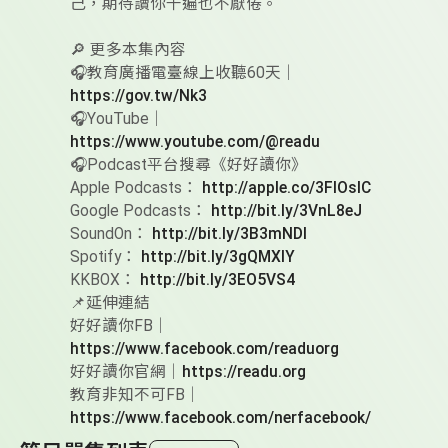
己，期待讀你千遍也不厭倦。
🔎 更多本集內容
🎧教育廣播電臺線上收聽60天｜
https://gov.tw/Nk3
🎧YouTube｜
https://www.youtube.com/@readu
🎧Podcast平台搜尋《好好讀你》
Apple Podcasts：
http://apple.co/3FlOslC
Google Podcasts：
http://bit.ly/3VnL8eJ
SoundOn：
http://bit.ly/3B3mNDl
Spotify：
http://bit.ly/3gQMXlY
KKBOX：
http://bit.ly/3EO5VS4
📌延伸連結
好好讀你FB｜
https://www.facebook.com/readuorg
好好讀你官網｜
https://readu.org
教育非知不可FB｜
https://www.facebook.com/nerfacebook/