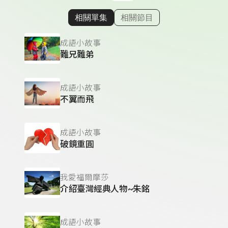
相關單集
相關節目
顯示相關單集
成語小故事
難兄難弟
成語小故事
不翼而飛
成語小故事
破鏡重圓
我愛福爾摩莎
介紹臺灣經典人物~朱銘
成語小故事