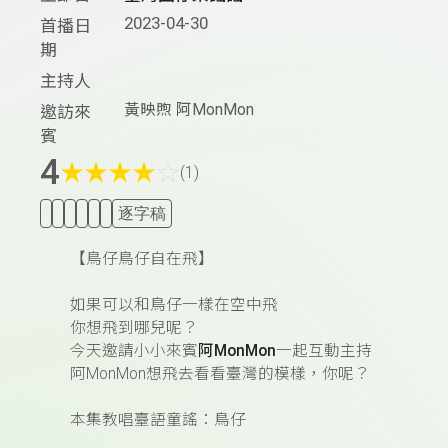
2023-04-30
首播日
期
主持人
黃映煦 阿MonMon
邀訪來
賓
4
★
★
★
★
☆
(1)
逐字稿
【鳥仔鳥仔自在飛】
⠀⠀⠀⠀⠀⠀⠀⠀⠀⠀⠀⠀
如果可以和鳥仔一樣在空中飛
你想飛到哪兒呢？
今天邀請小小來賓
阿MonMon
一起互動主持
阿MonMon想飛去看看臺灣的模樣，你呢？
⠀⠀⠀⠀⠀⠀⠀⠀⠀⠀⠀⠀
本集教唱臺語童謠：鳥仔
⠀⠀⠀⠀⠀⠀⠀⠀⠀⠀⠀⠀