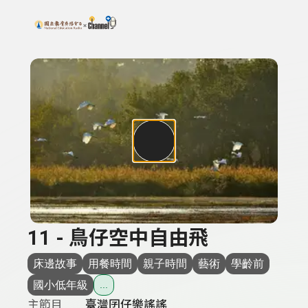
搜尋關鍵字：可輸入節目名稱、主持人或關鍵字
上方功能區塊
11 - 鳥仔空中自由飛
床邊故事
用餐時間
親子時間
藝術
學齡前
國小低年級
...
主節目
臺灣囝仔樂謠謠