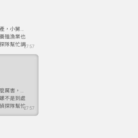
產，小舅舅
養殖漁業也
探隊幫忙調
27:57
麼厲害，是
螺不是到處
偵探隊幫忙
27:57