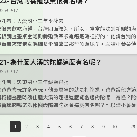
122- 台灣的養殖漁業很有名嗎？
025-09-12
委託者：大愛國小三年季筱芸
我很喜歡吃海鮮，台灣四面環海，所以，常常能吃到新鮮的海
告訴我，餐桌上吃到的魚，不一定都是海裡撈的，他說台灣的
真相調查室：台灣的養殖漁業很有名嗎？
很厲害，這是真的嗎？台灣養了那些魚類呢？可以請小蕃薯偵
小蕃薯來報告：錦鯉女王的故事
查一下嗎？
121- 為什麼大溪的陀螺這麼有名呢？
025-09-12
委託者：忠東國小三年級張飛揚
我爸爸會玩許多童玩，他最厲害的就是打陀螺，爸爸說他會這
因為他小的時候住過大溪，那裡有各式各樣的陀螺，奇怪？陀
真相調查室：為什麼大溪的陀螺這麼有名呢？
都會玩的嗎？為什麼大溪的陀螺會這麼有名呢？可以請小蕃薯
小蕃薯來報告：種田的陀螺
調查一下嗎？
...
1
2
3
4
5
6
7
8
9
10
26