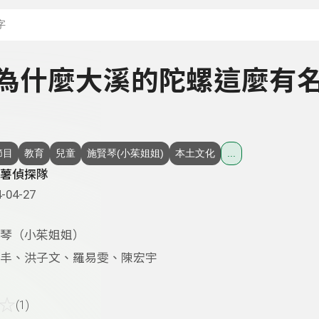
搜尋關鍵字：可輸入節
 - 為什麼大溪的陀螺這麼有
節目
教育
兒童
施賢琴(小茱姐姐)
本土文化
...
薯偵探隊
-04-27
琴（小茱姐姐）
丰、洪子文、羅易雯、陳宏宇
☆
(1)