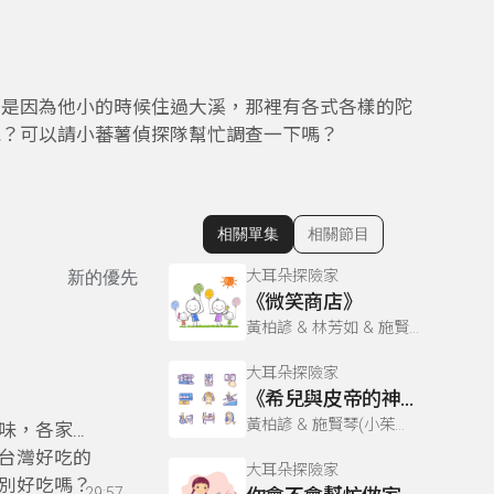
，是因為他小的時候住過大溪，那裡有各式各樣的陀
呢？可以請小蕃薯偵探隊幫忙調查一下嗎？
相關單集
相關節目
顯示相關單集
大耳朵探險家
新的優先
《微笑商店》
黃柏諺 & 林芳如 & 施賢琴(小茱姐姐)
大耳朵探險家
《希兒與皮帝的神奇之旅》
黃柏諺 & 施賢琴(小茱姐姐) & 林芳如
味，各家店
台灣好吃的
大耳朵探險家
別好吃嗎？
29:57