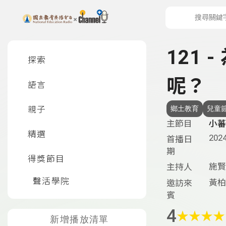
上方功能區塊
左側邊選單
121
探索
呢？
語言
親子
鄉土教育
兒童
主節目
小蕃
精選
2024
首播日
期
得獎節目
施賢
主持人
聲活學院
黃柏
邀訪來
賓
4
★
★
★
★
新增播放清單