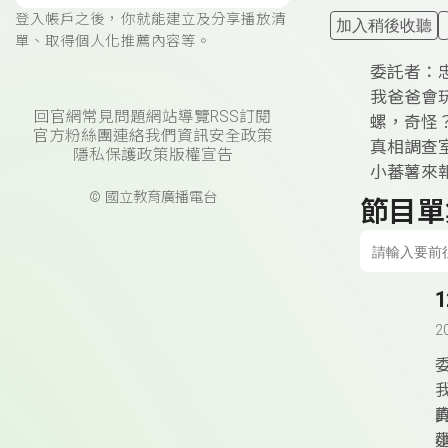
登入帳戶之後，你就能建立及分享播放清
加入稍後收聽
單、取得個人化推薦內容等。
委託者：
我爸爸會
回官網
常見問題
網站導覽
RSS訂閱
螺，奇怪
官方粉絲團
連絡我們
資訊安全政策
真相調查
隱私保護政策
版權宣告
小蕃薯來
© 國立教育廣播電台
節目單
2