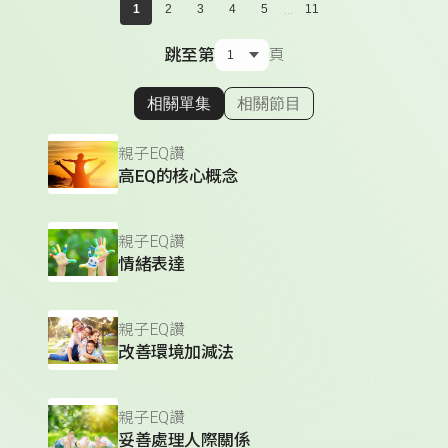
...
1
2
3
4
5
11
跳至第
頁
相關單集
相關節目
顯示相關單集
親子EQ讚
高EQ的核心概念
親子EQ讚
情緒表達
親子EQ讚
改善環境加減法
親子EQ讚
妥善處理人際關係