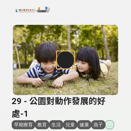
搜尋關鍵字：可輸入節目名稱、主持人或關鍵字
上方功能區塊
29 - 公園對動作發展的好
處-1
早期療育
教育
生活
兒童
健康
燕子
...