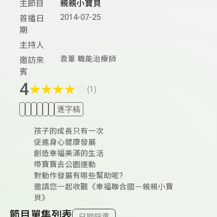
主節目
親親小寶貝
2014-07-25
首播日
期
主持人
袁葦 職能治療師
邀訪來
賓
4
★
★
★
★
☆
(1)
逐字稿
孩子的成長只有一次
促進身心健康發展
創造幸福美滿的生活
帶寶寶去公園運動
對動作發展有哪些幫助呢?
邀請您一起收聽《幸福聯合國－親親小寶
貝》
節目單集列表
日期篩選