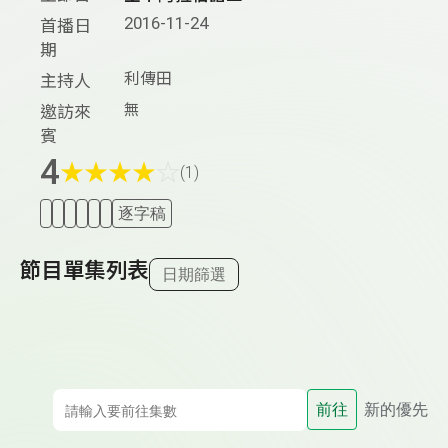
2016-11-24
首播日
期
利傳田
主持人
無
邀訪來
賓
4
★
★
★
★
☆
(1)
逐字稿
節目單集列表
日期篩選
前往
新的優先