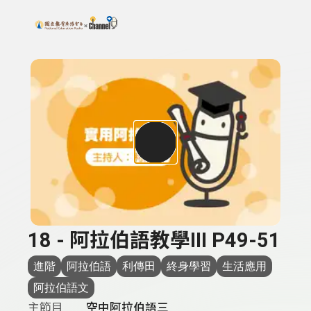
搜尋關鍵字：可輸入節目名稱、主持人或關鍵字
上方功能區塊
18 - 阿拉伯語教學III P49-51
進階
阿拉伯語
利傳田
終身學習
生活應用
阿拉伯語文
主節目
空中阿拉伯語三