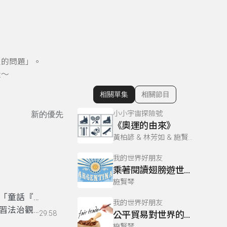
人的問題」。
喔～
相關單集
相關節目
顯示相關單集
小小宇宙探險號
新的優先
《奧運的由來》
黃柏諺 & 林芳如 & 施賢琴
我的世界好朋友
乘著閱讀翅膀遊世界～桃園外社國小（下）
施賢琴
「童話『白
我的世界好朋友
習法治觀念
29:58
公平貿易對世界的影響
施賢琴