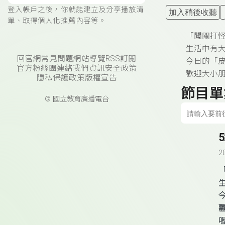
登入帳戶之後，你就能建立及分享播放清
加入稍後收聽
單、取得個人化推薦內容等。
「闖關打
生活中有
回官網
常見問題
網站導覽
RSS訂閱
今日的「
官方粉絲團
連絡我們
資訊安全政策
歡迎大小
隱私保護政策
版權宣告
節目單
© 國立教育廣播電台
2