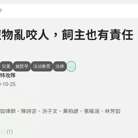
搜尋關鍵字：可輸入節
- 寵物亂咬人，飼主也有責任
兒童
施賢琴
法治教育
法律
...
特攻隊
-10-25
如律師、陳詩宓、洪子文、黃柏諺、張喻涵、林芳如
☆
(1)