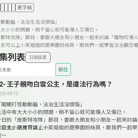
逐字稿
怪動動腦，法治生活沒煩惱」
大大小小的問題，稍不留心就可能傷人又傷已。
皮斯特攻隊」節目，要跟大朋友和小朋友一起來討論「寵物咬傷
朋友可以上小茱姐姐的遊樂園粉絲頁，跟我們一起學習法治觀念
集列表
日期篩選
前往
52- 王子親吻白雪公主，是違法行為嗎？
025-09-12
「闖關打怪動動腦，法治生活沒煩惱」
生活中有大大小小的問題，稍不留心就可能傷人又傷已。
今日的「皮斯特攻隊」節目，要跟大朋友和小朋友一起來討論
雪公主』法律常識」。
歡迎大小朋友可以上小茱姐姐的遊樂園粉絲頁，跟我們一起學
喔～