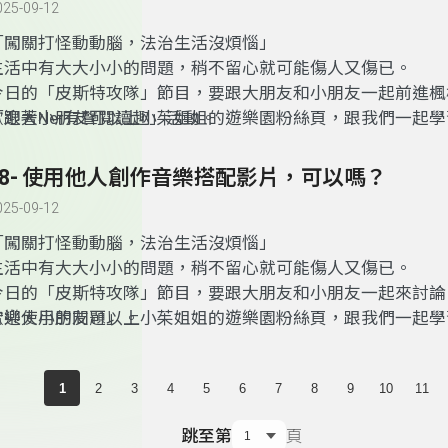
025-09-12
「闖關打怪動動腦，法治生活沒煩惱」
生活中有大大小小的問題，稍不留心就可能傷人又傷已。
今日的「皮斯特攻隊」節目，要跟大朋友和小朋友一起前進楓
「跟著Ner有聲閱讀趣」活動。
歡迎大小朋友可以上小茱姐姐的遊樂園粉絲頁，跟我們一起學
喔～
48- 使用他人創作音樂搭配影片，可以嗎？
025-09-12
「闖關打怪動動腦，法治生活沒煩惱」
生活中有大大小小的問題，稍不留心就可能傷人又傷已。
今日的「皮斯特攻隊」節目，要跟大朋友和小朋友一起來討論
音樂使用的問題」。
歡迎大小朋友可以上小茱姐姐的遊樂園粉絲頁，跟我們一起學
喔～
1
2
3
4
5
6
7
8
9
10
11
跳至第
頁