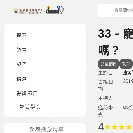
上方功能區塊
左側邊選單
33 
探索
嗎？
語言
親子
兒童節目
教育
主節目
皮斯
精選
2019
首播日
期
得獎節目
主持人
聲活學院
姚盈
邀訪來
賓
4
★
★
★
★
新增播放清單