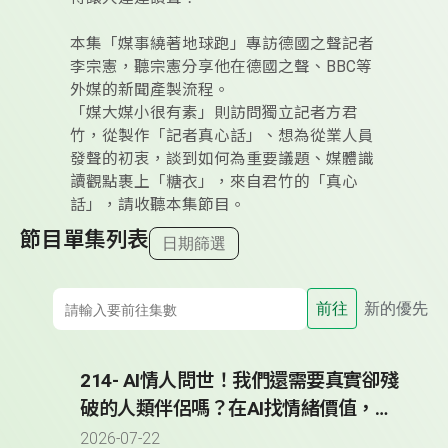
本集「媒事繞著地球跑」專訪德國之聲記者
李宗憲，聽宗憲分享他在德國之聲、BBC等
外媒的新聞產製流程。
「媒大媒小很有素」則訪問獨立記者方君
竹，從製作「記者真心話」、想為從業人員
發聲的初衷，談到如何為重要議題、媒體識
讀觀點裹上「糖衣」，來自君竹的「真心
話」，請收聽本集節目。
節目單集列表
日期篩選
前往
新的優先
214- AI情人問世！我們還需要真實卻殘
破的人類伴侶嗎？在AI找情緒價值，小
心被科技巨頭情感勒索？
2026-07-22