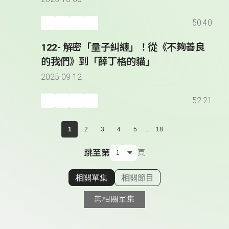
50:40
122- 解密「量子糾纏」！從《不夠善良
的我們》到「薛丁格的貓」
2025-09-12
52:21
...
1
2
3
4
5
18
跳至第
頁
相關單集
相關節目
顯示相關單集
無相關單集