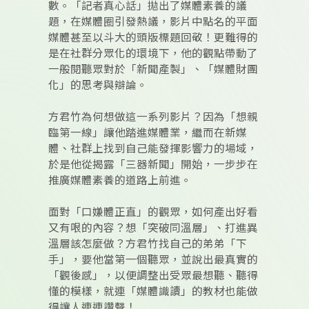
數。「記者真心話」拋出了媒體素養的議
題，在媒體圈引發熱議，影片中點名的平面
媒體甚至以斗大的頭版標題回敬！更難得的
是在社群分眾化的環境下，他的觀點帶動了
一般閱聽眾對於「新聞產製」、「媒體財團
化」的思考與辯論。
方君竹為何想做這一系列影片？因為「想親
臨第一線」讓他踏進媒體業，繼而在新媒
體、社群上找到自己能發揮影響力的場域，
於是他從揭露「三器新聞」開始，一步步在
推廣媒體素養的道路上前進。
面對「口嫌體正直」的觀眾，如何產出好看
又有哏的內容？想「突破同溫層」、打進異
溫層該怎麼做？方君竹找自己的弟弟「下
手」，要他當第一個聽眾，並說出最真實的
「觀後感」，以便調整出受眾最想聽、聽得
懂的模樣，就連「媒體識讀」的教材也能做
得讓人連連讚聲！