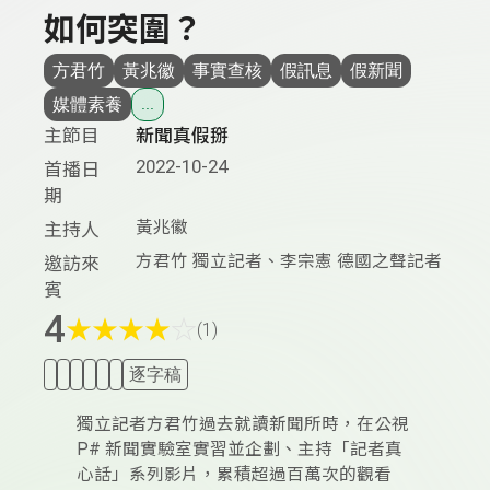
如何突圍？
方君竹
黃兆徽
事實查核
假訊息
假新聞
媒體素養
...
主節目
新聞真假掰
2022-10-24
首播日
期
黃兆徽
主持人
方君竹 獨立記者、李宗憲 德國之聲記者
邀訪來
賓
4
★
★
★
★
☆
(1)
逐字稿
獨立記者方君竹過去就讀新聞所時，在公視
P# 新聞實驗室實習並企劃、主持「記者真
心話」系列影片，累積超過百萬次的觀看