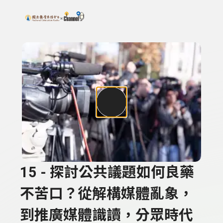
搜尋關鍵字：可輸入節目名稱、主持人或關鍵字
上方功能區塊
15 - 探討公共議題如何良藥
不苦口？從解構媒體亂象，
到推廣媒體識讀，分眾時代