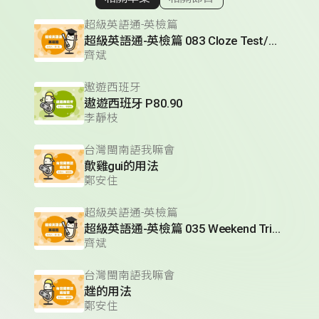
顯示相關單集
超級英語通-英檢篇
超級英語通-英檢篇 083 Cloze Test/段落填空-13
齊斌
遨遊西班牙
遨遊西班牙 P80.90
李靜枝
台灣閩南語我嘛會
歕雞gui的用法
鄭安住
超級英語通-英檢篇
超級英語通-英檢篇 035 Weekend Trip- 週末旅遊
齊斌
台灣閩南語我嘛會
趖的用法
鄭安住