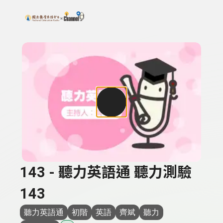
搜尋關鍵字：可輸入節目名稱、主持人或關鍵字
上方功能區塊
143 - 聽力英語通 聽力測驗
143
聽力英語通
初階
英語
齊斌
聽力