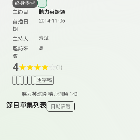
終身學習
...
主節目
聽力英語通
2014-11-06
首播日
期
齊斌
主持人
無
邀訪來
賓
4
★
★
★
★
☆
(1)
逐字稿
聽力英語通 聽力測驗 143
節目單集列表
日期篩選