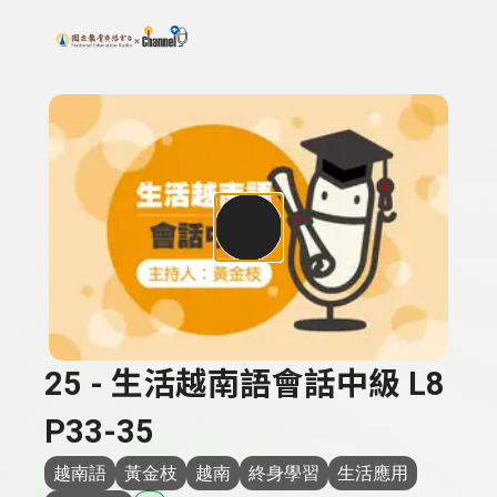
搜尋關鍵字：可輸入節目名稱、主持人或關鍵字
上方功能區塊
25 - 生活越南語會話中級 L8
P33-35
越南語
黃金枝
越南
終身學習
生活應用