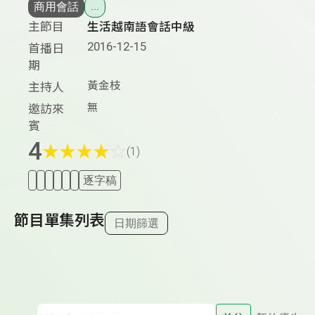
商用會話
...
主節目
生活越南語會話中級
2016-12-15
首播日
期
黃金枝
主持人
無
邀訪來
賓
4
★
★
★
★
☆
(1)
逐字稿
節目單集列表
日期篩選