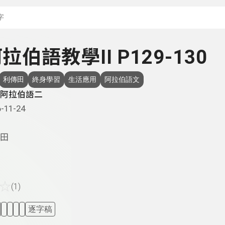
搜尋關鍵字：可輸入節
 阿拉伯語教學II P129-130
利傳田
終身學習
生活應用
阿拉伯語文
阿拉伯語二
-11-24
田
☆
(1)
逐字稿