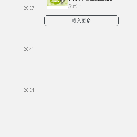
孫寅華
28:27
載入更多
26:41
26:24