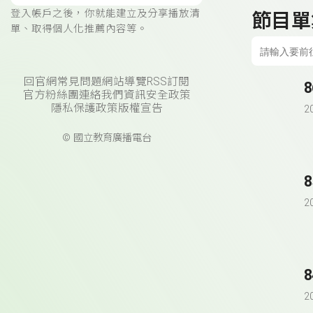
登入帳戶之後，你就能建立及分享播放清
節目單
單、取得個人化推薦內容等。
回官網
常見問題
網站導覽
RSS訂閱
8
官方粉絲團
連絡我們
資訊安全政策
隱私保護政策
版權宣告
2
© 國立教育廣播電台
8
2
8
2