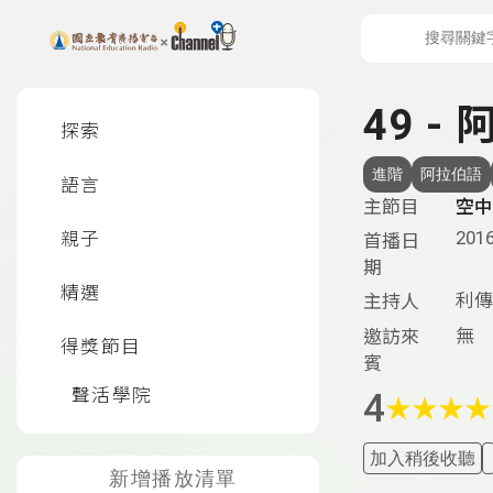
上方功能區塊
左側邊選單
49 -
探索
進階
阿拉伯語
語言
主節目
空中
2016
親子
首播日
期
精選
利傳
主持人
無
邀訪來
得獎節目
賓
聲活學院
4
★
★
★
★
加入稍後收聽
新增播放清單