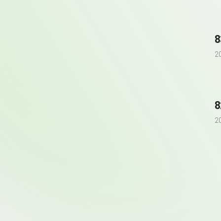
8
2
8
2