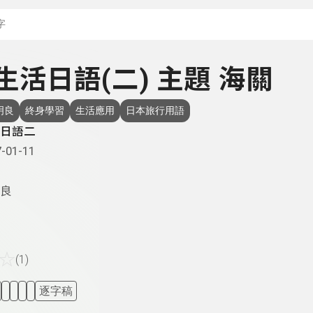
搜尋關鍵字：可輸入節
- 生活日語(二) 主題 海關
明良
終身學習
生活應用
日本旅行用語
日語二
-01-11
良
☆
(1)
逐字稿