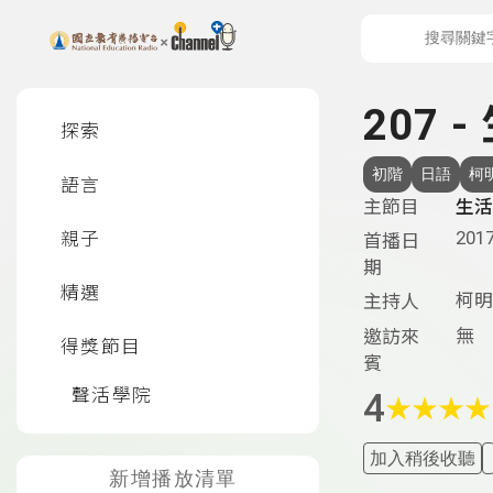
上方功能區塊
左側邊選單
207 
探索
初階
日語
柯
語言
主節目
生活
2017
親子
首播日
期
精選
柯明
主持人
無
邀訪來
得獎節目
賓
聲活學院
4
★
★
★
★
加入稍後收聽
新增播放清單