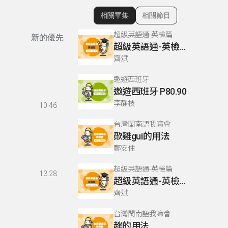
相關單集
相關節目
顯示相關單集
超級英語通-英檢篇
新的優先
超級英語通-英檢篇 083 Cloze Test/段落填空-13
齊斌
遨遊西班牙
遨遊西班牙 P80.90
李靜枝
10:46
台灣閩南語我嘛會
歕雞gui的用法
鄭安住
超級英語通-英檢篇
13:28
超級英語通-英檢篇 035 Weekend Trip- 週末旅遊
齊斌
台灣閩南語我嘛會
趖的用法