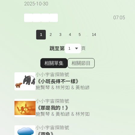
2025-10-30
07:05
...
1
2
3
4
5
14
跳至第
頁
相關單集
相關節目
顯示相關單集
小小宇宙探險號
《小斑長得不一樣》
施賢琴 & 林芳如 & 黃柏諺
小小宇宙探險號
《那是我的！》
施賢琴 & 黃柏諺 & 林芳如
小小宇宙探險號
《雨魚》