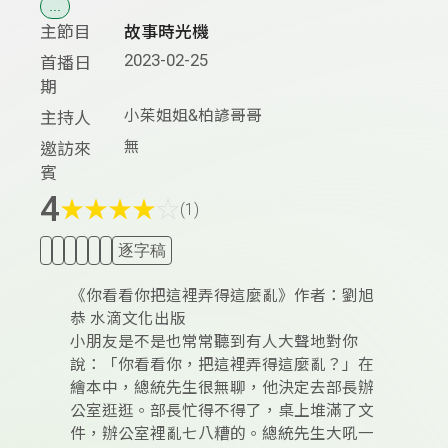
...
主節目
故事時光機
2023-02-25
首播日
期
小茱姐姐&柏諺哥哥
主持人
無
邀訪來
賓
4
★
★
★
★
☆
(1)
逐字稿
《你看看你把這裡弄得這麼亂》作者：劉旭
恭 水滴文化出版
小朋友是不是也常常聽到有人大聲地對你
說：「你看看你，把這裡弄得這麼亂？」在
繪本中，總統先生很無聊，他決定去部長辦
公室逛逛。部長忙得不得了，桌上堆滿了文
件，辦公室裡亂七八糟的。總統先生大吼一