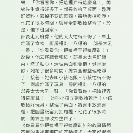
聲︰「你看看你，把這裡弄得這麼亂！」總
統先生覺得好多了。部長收拾了桌面，整理
好資料，丟掉不要的東西，將地板掃乾淨，
他花了很多時間，總算全部收拾整齊了，於
是，他下班回家。
部長走到廚房，他的太太忙得不得了，桌上
堆滿了食物，廚房裡亂七八糟的。 部長大吼
一聲︰「你看看你，把這裡弄得這麼亂！」
然後，他去客廳看報紙。部長太太煮好飯
菜，烤了點心，清理桌面和櫥櫃，倒掉廚
餘，她花了很多時間，總算全部整理乾淨
了，接著，她去叫小孩吃飯。小孩忙得不得
了，到處堆滿了玩具，房間裡亂七八糟的。
部長太太大吼一聲︰「你看看你，把這裡弄
得這麼亂！」 她叫小孩立刻收拾乾淨！小孩
收拾好玩具，整理了桌面，將書本放進書
櫃，把圖畫紙塞到抽屜裡，他花了很多時
間，總算全部收拾整齊了。
《你看看你把這裡弄得這麼亂》的故事情節
不斷的重複著相同的互動模式，大家都習慣