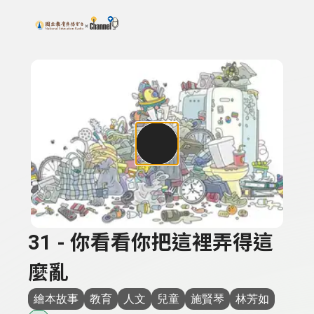
搜尋關鍵字：可輸入節目名稱、主持人或關鍵字
上方功能區塊
31 - 你看看你把這裡弄得這
麼亂
繪本故事
教育
人文
兒童
施賢琴
林芳如