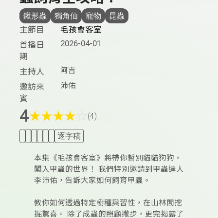
鍬形蟲
獨角仙
寵物
昆蟲
主節目
毛孩會客室
2026-04-01
首播日
期
阿吉
主持人
沛佑
邀訪來
賓
4
★
★
★
★
☆
(4)
逐字稿
本集《毛孩會客室》將帶你暫別貓貓狗狗，
闖入甲蟲的世界！ 我們特別邀請到甲蟲達人
李沛佑，告訴大家如何飼育甲蟲。
教你如何透過特定樹種與習性，在山林間挖
掘驚喜。 除了成蟲的照顧撇步，更完揭露了