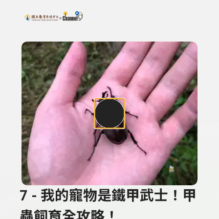
搜尋關鍵字：可輸入節目名稱、主持人或關鍵字
上方功能區塊
7 - 我的寵物是鐵甲武士！甲
蟲飼育全攻略！