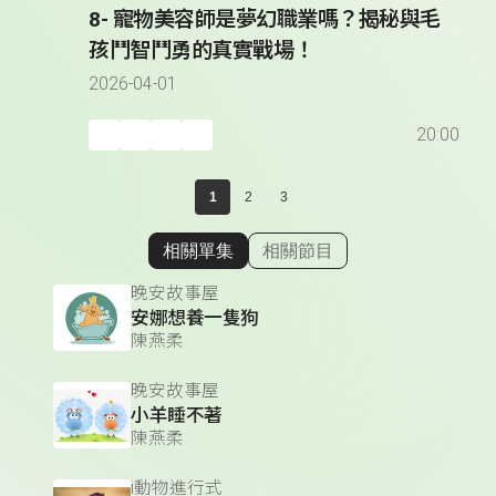
8- 寵物美容師是夢幻職業嗎？揭秘與毛
孩鬥智鬥勇的真實戰場！
2026-04-01
20:00
1
2
3
相關單集
相關節目
顯示相關單集
晚安故事屋
安娜想養一隻狗
陳燕柔
晚安故事屋
小羊睡不著
陳燕柔
i動物進行式