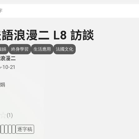
搜尋關鍵字：可輸入節
 法語浪漫二 L8 訪談
淑娟
終身學習
生活應用
法國文化
浪漫二
-10-21
娟
☆
(1)
逐字稿