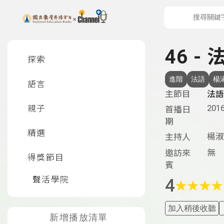
上方功能區塊
左側邊選單
46 -
探索
進階
法語
楊
語言
主節目
法語
2016
親子
首播日
期
精選
楊淑
主持人
無
邀訪來
得獎節目
賓
聲活學院
4
★
★
★
★
加入稍後收聽
新增播放清單