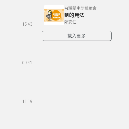
台灣閩南語我嘛會
到的用法
鄭安住
15:43
載入更多
09:41
11:19