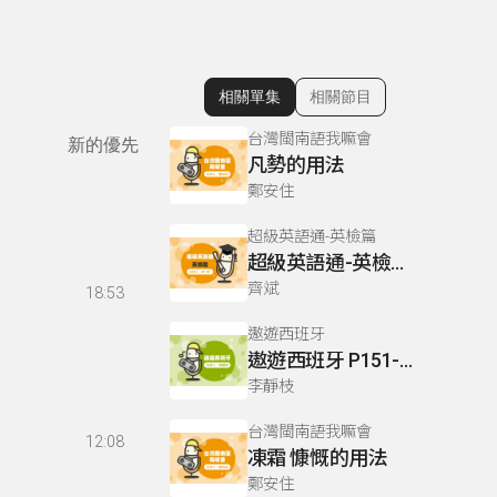
相關單集
相關節目
顯示相關單集
台灣閩南語我嘛會
新的優先
凡勢的用法
鄭安住
超級英語通-英檢篇
超級英語通-英檢篇 049 Reading閱讀-4
齊斌
18:53
遨遊西班牙
遨遊西班牙 P151-152
李靜枝
台灣閩南語我嘛會
12:08
凍霜 慷慨的用法
鄭安住