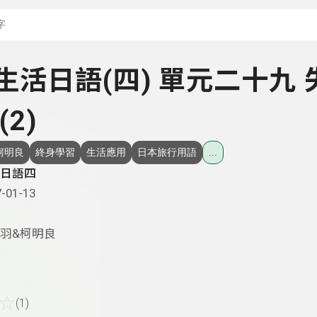
搜尋關鍵字：可輸入節
- 生活日語(四) 單元二十九 
2)
柯明良
終身學習
生活應用
日本旅行用語
...
日語四
-01-13
羽&柯明良
☆
(1)