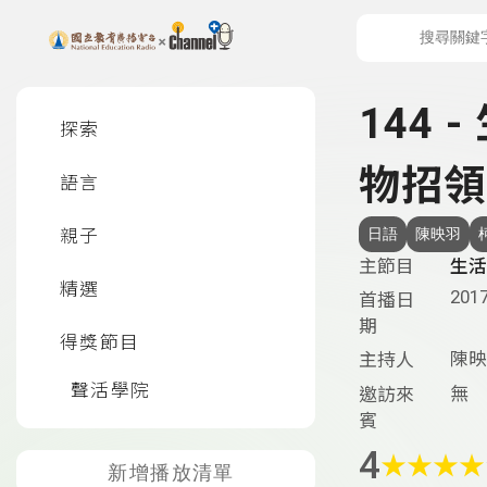
上方功能區塊
左側邊選單
144 
探索
物招領(
語言
親子
日語
陳映羽
主節目
生活
精選
2017
首播日
期
得獎節目
陳映
主持人
聲活學院
無
邀訪來
賓
4
★
★
★
★
新增播放清單