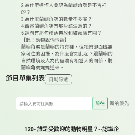
2.為什麼達悟人會認為蘭嶼角鴞是不吉祥
的？
3.為什麼蘭嶼角鴞的數量不多呢？
4.觀察蘭嶼角鴞有那些該注意的？
5.請問有那句成語典故和貓頭鷹有關？
【聽！動物說悄悄話】
蘭嶼角鴞是蘭嶼的特有種，但牠們卻面臨無
家可住的困擾，為什麼會如此呢？跟蘭嶼的
自然環境及人為的破壞有相當大的關係，聽
蘭嶼角鴞娓娓道來。
節目單集列表
日期篩選
前往
新的優先
120- 誰是受歡迎的動物明星？--認識企