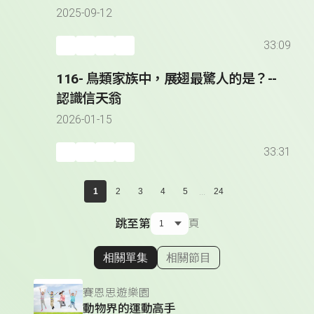
2025-09-12
33:09
116- 鳥類家族中，展翅最驚人的是？--
認識信天翁
2026-01-15
33:31
...
1
2
3
4
5
24
跳至第
頁
相關單集
相關節目
顯示相關單集
賽恩思遊樂園
動物界的運動高手