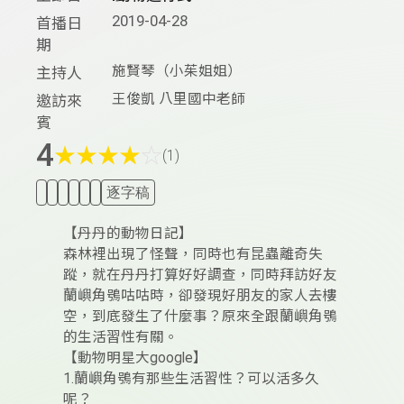
2019-04-28
首播日
期
施賢琴（小茱姐姐）
主持人
王俊凱 八里國中老師
邀訪來
賓
4
★
★
★
★
☆
(1)
逐字稿
【丹丹的動物日記】
森林裡出現了怪聲，同時也有昆蟲離奇失
蹤，就在丹丹打算好好調查，同時拜訪好友
蘭嶼角鴞咕咕時，卻發現好朋友的家人去樓
空，到底發生了什麼事？原來全跟蘭嶼角鴞
的生活習性有關。
【動物明星大google】
1.蘭嶼角鴞有那些生活習性？可以活多久
呢？