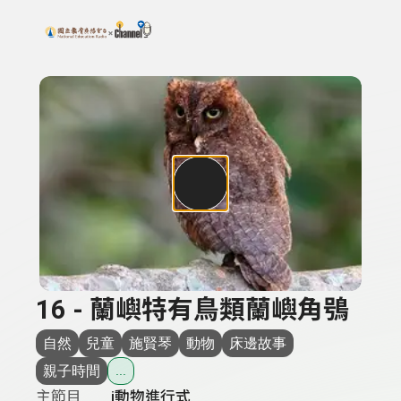
搜尋關鍵字：可輸入節目名稱、主持人或關鍵字
上方功能區塊
16 - 蘭嶼特有鳥類蘭嶼角鴞
自然
兒童
施賢琴
動物
床邊故事
親子時間
...
主節目
i動物進行式