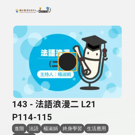
搜尋關鍵字：可輸入節目名稱、主持人或關鍵字
上方功能區塊
143 - 法語浪漫二 L21
P114-115
進階
法語
楊淑娟
終身學習
生活應用