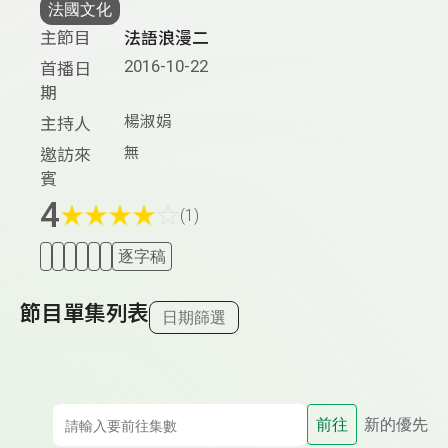
法國文化
主節目
法語浪漫二
2016-10-22
首播日
期
楊淑娟
主持人
無
邀訪來
賓
4
★
★
★
★
☆
(1)
逐字稿
節目單集列表
日期篩選
前往
新的優先