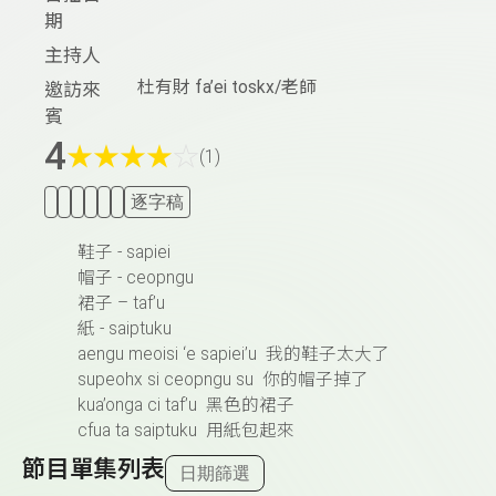
期
主持人
杜有財 fa’ei toskx/老師
邀訪來
賓
4
★
★
★
★
☆
(1)
逐字稿
鞋子
- sapiei
帽子
- ceopngu
裙子
– taf’u
紙
- saiptuku
aengu meoisi ‘e sapiei’u
我的鞋子太大了
supeohx si ceopngu su
你的帽子掉了
kua’onga ci taf’u
黑色的裙子
cfua ta saiptuku
用紙包起來
節目單集列表
日期篩選