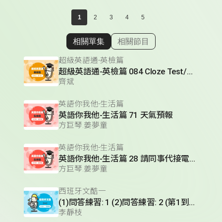
1
2
3
4
5
相關單集
相關節目
顯示相關單集
超級英語通-英檢篇
超級英語通-英檢篇 084 Cloze Test/段落填空-14
齊斌
英語你我他-生活篇
英語你我他-生活篇 71 天氣預報
方巨琴.姜夢童
英語你我他-生活篇
英語你我他-生活篇 28 請同事代接電話(1)
方巨琴.姜夢童
西班牙文酷一
(1)問答練習: 1 (2)問答練習: 2 (第1到3題) (3)實用短句單元 (Hablando en plata)- 火車篇 (II)
李靜枝