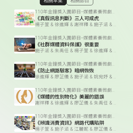
相關單集
相關節目
顯示相關單集
110年金鐘獎入圍節目--媒體素養微劇場(企劃編撰獎)
《真假訊息判斷》三人可成虎
楊子萱 & 徐進輝 & 謝祥釋 & 施子涵 & 廖芷儀 & 朱禹任 & 江麗妮 & 姚宛妤
110年金鐘獎入圍節目--媒體素養微劇場(企劃編撰獎)
《社群媒體資料保護》很重要
施子涵 & 朱禹任 & 楊子萱 & 徐進輝 & 江麗妮 & 謝祥釋 & 姚宛妤 & 廖芷儀
110年金鐘獎入圍節目--媒體素養微劇場(企劃編撰獎)
《防止網路駭客》暗網恢恢
徐進輝 & 廖芷儀 & 施子涵 & 姚宛妤 & 江麗妮 & 謝祥釋 & 朱禹任 & 楊子萱
110年金鐘獎入圍節目--媒體素養微劇場(企劃編撰獎)
《媒體的性別物化》美麗的錯誤
謝祥釋 & 徐進輝 & 廖芷儀 & 朱禹任 & 江麗妮 & 姚宛妤 & 楊子萱 & 施子涵
110年金鐘獎入圍節目--媒體素養微劇場(企劃編撰獎)
《辨識消費資訊》網路代購陷阱
楊子萱 & 施子涵 & 江麗妮 & 廖芷儀 & 姚宛妤 & 徐進輝 & 朱禹任 & 謝祥釋