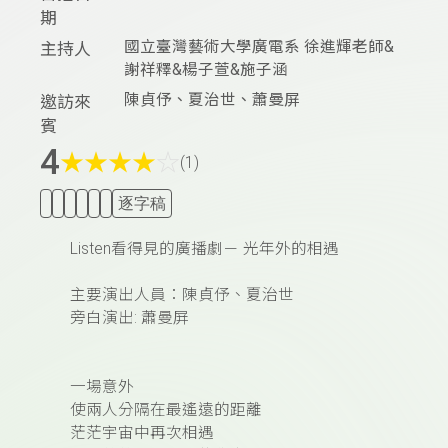
期
國立臺灣藝術大學廣電系 徐進輝老師&
主持人
謝祥釋&楊子萱&施子涵
陳貞伃、夏治世、蕭曼屏
邀訪來
賓
4
★
★
★
★
☆
(1)
逐字稿
Listen看得見的廣播劇－ 光年外的相遇
主要演出人員：陳貞伃、夏治世
旁白演出: 蕭曼屏
一場意外
使兩人分隔在最遙遠的距離
茫茫宇宙中再次相遇