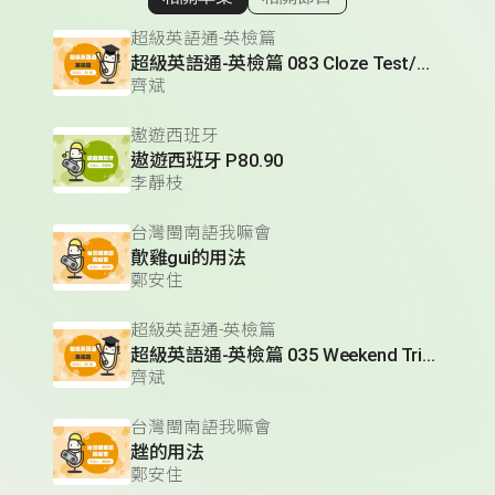
顯示相關單集
超級英語通-英檢篇
超級英語通-英檢篇 083 Cloze Test/段落填空-13
齊斌
遨遊西班牙
遨遊西班牙 P80.90
李靜枝
台灣閩南語我嘛會
歕雞gui的用法
鄭安住
超級英語通-英檢篇
超級英語通-英檢篇 035 Weekend Trip- 週末旅遊
齊斌
台灣閩南語我嘛會
趖的用法
鄭安住