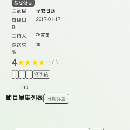
基礎發音
主節目
早安日語
2017-01-17
首播日
期
孫寅華
主持人
無
邀訪來
賓
4
★
★
★
★
☆
(1)
逐字稿
L10
節目單集列表
日期篩選