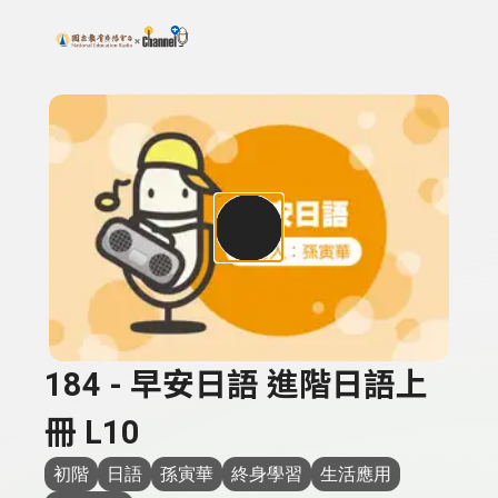
搜尋關鍵字：可輸入節目名稱、主持人或關鍵字
上方功能區塊
184 - 早安日語 進階日語上
冊 L10
初階
日語
孫寅華
終身學習
生活應用