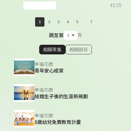
45:25
...
1
2
3
4
5
7
跳至第
頁
相關單集
相關節目
顯示相關單集
幸福花園
青年安心成家
幸福花園
結婚生子後的生涯新規劃
幸福花園
5歲幼兒免費教育計畫