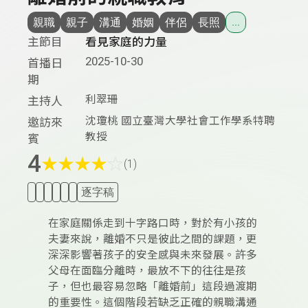
親職
親子
溝通
婚姻
伴侶
長照
...
主節目
看見家庭的力量
2025-10-30
首播日
期
利翠珊
主持人
沈瓊桃 國立臺灣大學社會工作學系特聘
邀訪來
教授
賓
4
★
★
★
★
☆
(1)
逐字稿
在家庭關係走到十字路口時，對於有小孩的
夫妻來說，離婚不只是彼此之間的課題，更
深深影響著孩子的安全感與未來發展。許多
父母在面臨分離時，最放不下的往往是孩
子，但也最容易忽略「離婚前」這段過渡期
的重要性。這個階段若缺乏正確的親職溝通