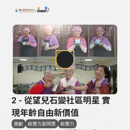
搜尋關鍵字：可輸入節目名稱、主持人或關鍵字
上方功能區塊
2 - 從望兒石變社區明星 實
現年齡自由新價值
樂齡
銀響力新聞獎
銀響力