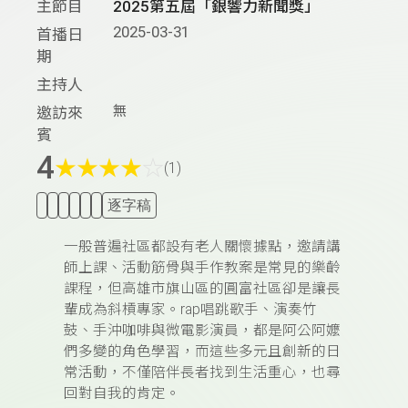
主節目
2025第五屆「銀響力新聞獎」
2025-03-31
首播日
期
主持人
無
邀訪來
賓
4
★
★
★
★
☆
(1)
逐字稿
一般普遍社區都設有老人關懷據點，邀請講
師上課、活動筋骨與手作教案是常見的樂齡
課程，但高雄市旗山區的圓富社區卻是讓長
輩成為斜槓專家。rap唱跳歌手、演奏竹
鼓、手沖咖啡與微電影演員，都是阿公阿嬤
們多變的角色學習，而這些多元且創新的日
常活動，不僅陪伴長者找到生活重心，也尋
回對自我的肯定。