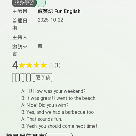
終身學習
...
主節目
瘋英語 Fun English
2025-10-22
首播日
期
主持人
無
邀訪來
賓
4
★
★
★
★
☆
(1)
逐字稿
A: Hi! How was your weekend?
B: It was great! I went to the beach.
A: Nice! Did you swim?
B: Yes, and we had a barbecue too.
A: That sounds fun.
B: Yeah, you should come next time!