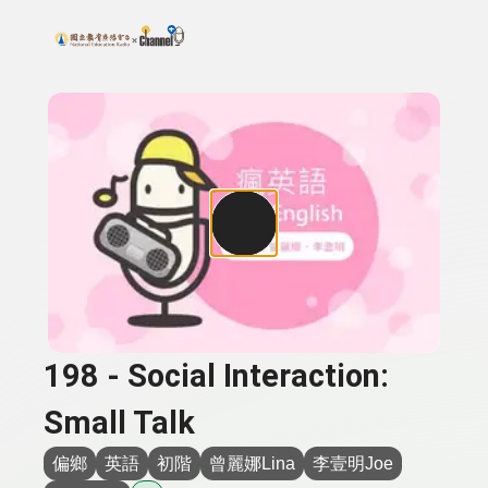
搜尋關鍵字：可輸入節目名稱、主持人或關鍵字
上方功能區塊
198 - Social Interaction:
Small Talk
偏鄉
英語
初階
曾麗娜Lina
李壹明Joe