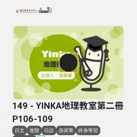
搜尋關鍵字：可輸入節目名稱、主持人或關鍵字
上方功能區塊
149 - YINKA地理教室第二冊
P106-109
日文
進階
日語
孫寅華
終身學習