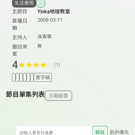
生活應用
...
主節目
Yinka地理教室
2008-03-11
首播日
期
孫寅華
主持人
無
邀訪來
賓
4
★
★
★
★
☆
(1)
逐字稿
節目單集列表
日期篩選
前往
新的優先