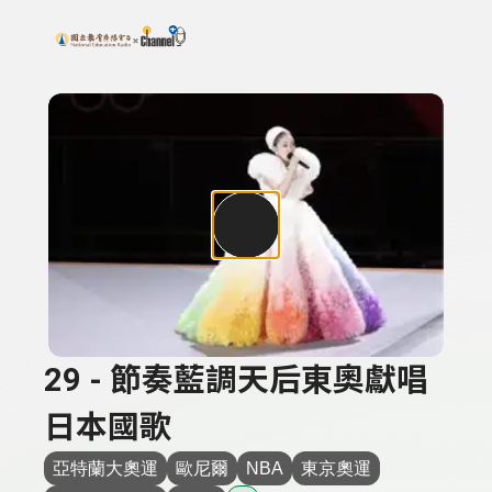
搜尋關鍵字：可輸入節目名稱、主持人或關鍵字
上方功能區塊
29 - 節奏藍調天后東奧獻唱
日本國歌
亞特蘭大奧運
歐尼爾
NBA
東京奧運