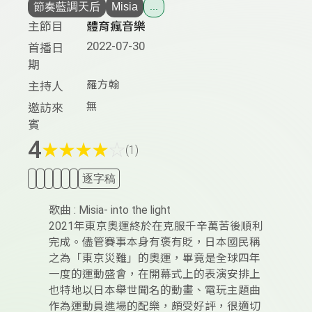
節奏藍調天后
Misia
...
主節目
體育瘋音樂
2022-07-30
首播日
期
羅方翰
主持人
無
邀訪來
賓
4
★
★
★
★
☆
(1)
逐字稿
歌曲 : Misia- into the light
2021年東京奧運終於在克服千辛萬苦後順利
完成。儘管賽事本身有褒有貶，日本國民稱
之為「東京災難」的奧運，畢竟是全球四年
一度的運動盛會，在開幕式上的表演安排上
也特地以日本舉世聞名的動畫、電玩主題曲
作為運動員進場的配樂，頗受好評，很適切