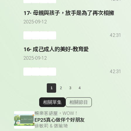
17- 母親與孩子，放手是為了再次相擁
2025-09-12
42:31
16- 成己成人的美好-教育愛
2025-09-12
42:31
1
2
3
4
相關單集
相關節目
顯示相關單集
暢樂客語屋，WOW！
EP25真心做伴个好朋友
徐敏莉 & 張瑜琦