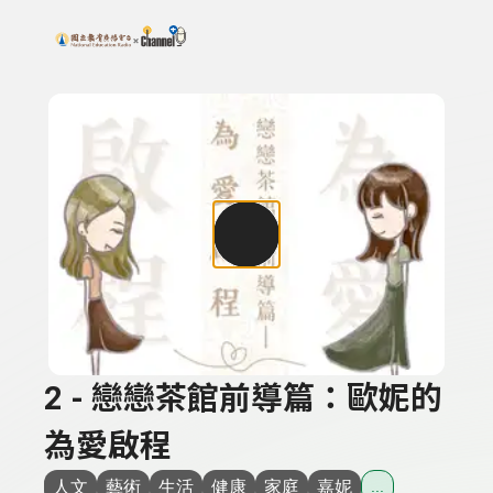
搜尋關鍵字：可輸入節目名稱、主持人或關鍵字
上方功能區塊
2 - 戀戀茶館前導篇：歐妮的
為愛啟程
人文
藝術
生活
健康
家庭
嘉妮
...