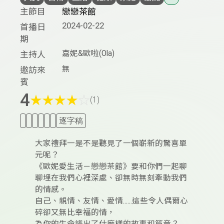
主節目
戀戀茶館
2024-02-22
首播日
期
嘉妮&歐啦(Ola)
主持人
無
邀訪來
賓
4
★
★
★
★
☆
(1)
逐字稿
大家禮拜一是不是聽見了一個嶄新的驚喜單
元呢？
《歐妮愛生活－戀戀茶館》要和你們一起聊
聊埋在我們心裡深處、卻無時無刻牽動我們
的情感。
自己、親情、友情、愛情......這些令人偶爾心
碎卻又無比幸福的情，
為你的生命譜出了什麼樣的故事和篇章？