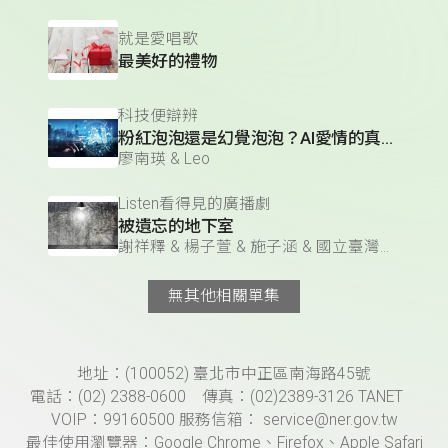
就是愛唱歌
最美好的禮物
科技便辯辨
粉紅泡泡還是幻覺泡泡？AI愛情的真假交界
廖南瑛 & Leo
Listen看得見的廣播劇
被遺忘的地下室
謝祥釋 & 楊子萱 & 施子涵 & 國立臺灣藝術大學廣電系 徐進輝老師
無其他相關單集
頁尾資訊
地址：(100052) 臺北市中正區南海路45號
電話：(02) 2388-0600 傳真：(02)2389-3126 TANET
VOIP：99160500 服務信箱： service@ner.gov.tw
最佳使用瀏覽器：Google Chrome、Firefox、Apple Safari