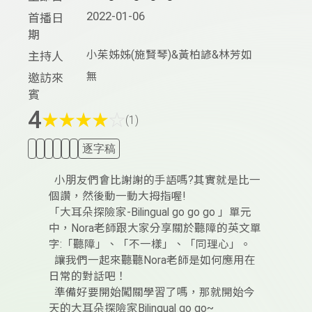
2022-01-06
首播日
期
小茱姊姊(施賢琴)&黃柏諺&林芳如
主持人
無
邀訪來
賓
4
★
★
★
★
☆
(1)
逐字稿
小朋友們會比謝謝的手語嗎?其實就是比一
個讚，然後動一動大拇指喔!
「大耳朵探險家-Bilingual go go go 」單元
中，Nora老師跟大家分享關於聽障的英文單
字:「聽障」、「不一樣」、「同理心」。
讓我們一起來聽聽Nora老師是如何應用在
日常的對話吧！
準備好要開始闖關學習了嗎，那就開始今
天的大耳朵探險家Bilingual go go~