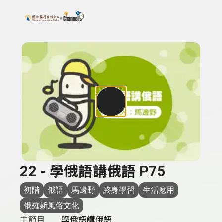
搜尋關鍵字：可輸入節目名稱、主持人或關鍵字
上方功能區塊
22 - 學俄語講俄語 P75
初階
俄語
馬邊野
終身學習
生活應用
俄羅斯風俗文化
主節目
學俄語講俄語