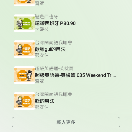
齊斌
遨遊西班牙
遨遊西班牙 P80.90
李靜枝
台灣閩南語我嘛會
歕雞gui的用法
鄭安住
超級英語通-英檢篇
超級英語通-英檢篇 035 Weekend Trip- 週末旅遊
齊斌
台灣閩南語我嘛會
趖的用法
鄭安住
載入更多