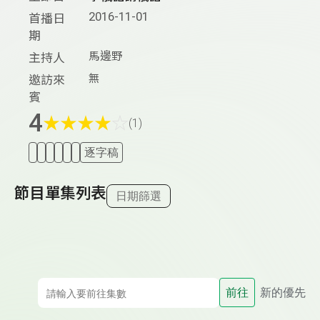
2016-11-01
首播日
期
馬邊野
主持人
無
邀訪來
賓
4
★
★
★
★
☆
(1)
逐字稿
節目單集列表
日期篩選
前往
新的優先