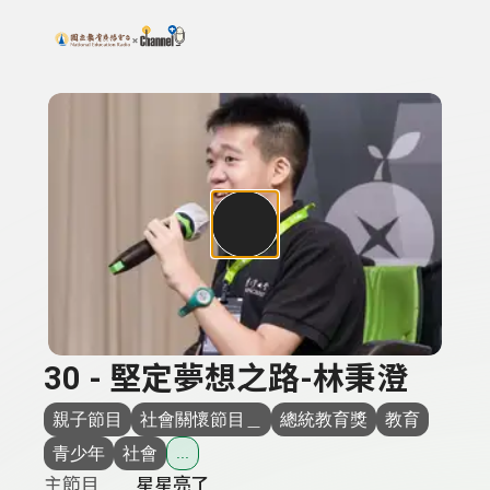
搜尋關鍵字：可輸入節目名稱、主持人或關鍵字
上方功能區塊
30 - 堅定夢想之路-林秉澄
親子節目
社會關懷節目＿
總統教育獎
教育
青少年
社會
...
主節目
星星亮了