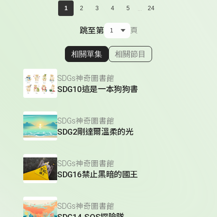
...
1
2
3
4
5
24
跳至第
頁
相關單集
相關節目
顯示相關單集
SDGs神奇圖書館
SDG10這是一本狗狗書
SDGs神奇圖書館
SDG2剛達爾溫柔的光
SDGs神奇圖書館
SDG16禁止黑暗的國王
SDGs神奇圖書館
SDG14-SOS探險隊