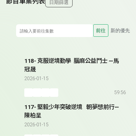
節目單集列表
日期篩選
前往
新的優先
118- 克服逆境勤學 腦麻公益鬥士 —馬
冠晟
2026-01-15
59:56
117- 堅毅少年突破逆境 朝夢想前行—
陳柏呈
2026-01-15