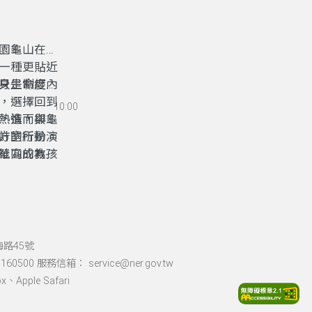
園龜山在地
一種更貼近
只是制度內
身生命經驗
，選擇回到
10:00
，進而與龜
熱情，卻受
方的行動。
計室所扮演
社區成為孩
單向的教
共同前行的
，都能在地
間，而成為
海路45號
60500 服務信箱： service@ner.gov.tw
Apple Safari