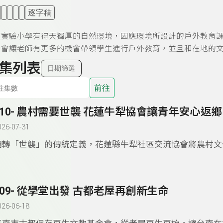
逐字稿
復實驗小學有得天獨厚的自然環境，因應環境所設計的戶外教育
計會讓老師有更多的機會帶領學生進行戶外教育，並且和在地的
集列表
日期篩選
前往
310- 農村需要世襲 花蓮牛犁協會讓青年安心返鄉
026-07-31
翻轉「世襲」的傳統定義，花蓮縣牛犁社區交流協會將農村文
感及在地事業「代代相傳」，讓「返鄉務農」不再是「混不好
而是「為家鄉盡心力」的榮耀。
309- 從學堂出發 古都老屋再創新生命
026-06-18