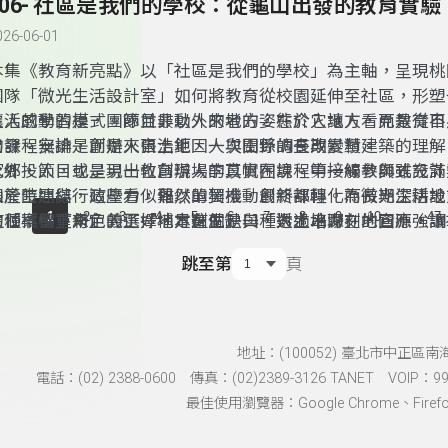
306- 社區是我們的學校：從龜山出發的教育實驗
地方生活的一種方式。
026-06-01
本集《教育新亮點》以「社區是我們的學校」為主軸，呈現桃
團隊「微光生活設計室」如何將教育從校園延伸至社區，形塑
生活的學習模式。節目最動人的地方，在於它讓人看見教育不
讓人感動的是，團隊並非以外來者的姿態介入地方，而是從自
的課程安排，而是來自土地、人與關係的長期累積。
出發。無論是創辦人張浩鉅因一次田野調查改變對建築的理解
家鄉投入，或是另一位創辦人李苡帆在課程中接觸參與式設計
此外，節目也呈現出教育現場的真實困境。第一線教師雖充滿
山產生連結，這些看似偶然的契機，最終都轉化為長期深耕地
限於時間與行政壓力，難以單獨推動創新課程。而微光生活設
...
1
2
3
4
5
6
7
8
9
10
47
這種「留下來」的選擇，本身就是一種對土地深刻的回應。
的「橋樑」角色，正好補足這個缺口，透過串聯在地資源，讓
這個案例重新定義了「地方創生」與「人才培力」。它不強調
子的學習場域。這樣的合作不只是分工，更是一種彼此支持、
導，而是讓每個人找到自己的位置，無論是青年、居民或教師
跳至第
頁
夥伴關係。
方中發揮影響力。當個人的力量被串聯，地方不再只是地理空
一個共同實踐、彼此成就的生活共同體。
地址：(100052) 臺北市中正區南
電話：(02) 2388-0600 傳真：(02)2389-3126 TANET VOIP：991
最佳使用瀏覽器：Google Chrome、Firefox、