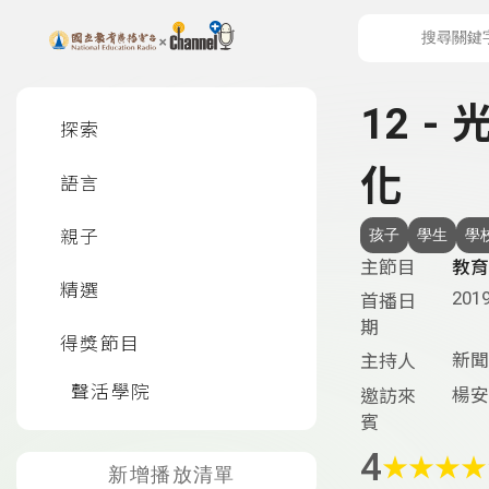
上方功能區塊
左側邊選單
12 
探索
化
語言
親子
孩子
學生
學
主節目
教育
精選
2019
首播日
期
得獎節目
新聞
主持人
聲活學院
楊安
邀訪來
賓
4
★
★
★
★
新增播放清單