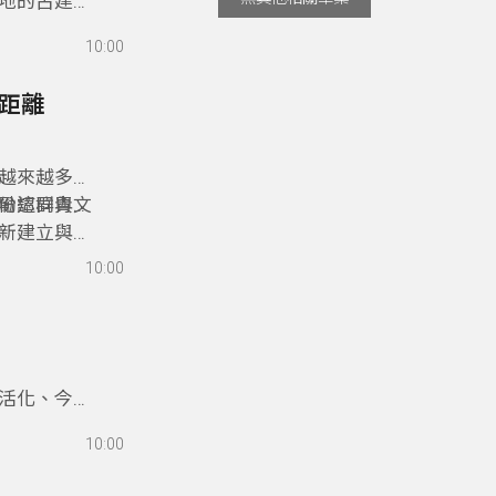
地的古建築
國中小學合
10:00
才。
的距離
越來越多的
份認同與文
勵這群青年
新建立與部
10:00
活化、今秋
與青年力量
10:00
、地方實作
是真正走進