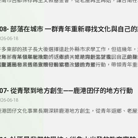
臺南市古都保存再生文教基金會，從老屋再生再始，讓台南在
重獲新生命，如今基金會希望將這份使命向下延伸，和在地的
作，希望讓學生認識老屋的價值及意義，同時培養新一代的人
308- 部落在城市 一群青年重新尋找文化與自己
026-06-18
許多東部的孩子長大後選擇遠赴外縣市求學工作，但這幾年，
青年，在某個年紀決定「返鄉」，或是開始渴望找回自己的身
教育部青年發展署推動的「永續共好地方創生計畫」，正是鼓
化根源。
從生活出發，透過實際行動累積改變的力量。
而臺東縣布農青年永續發展協會，透過青聚行動，帶領青年重
落的連結。
307- 從青聚到地方創生——鹿港囝仔的地方行動
026-06-18
鹿港囝仔文化事業長期深耕鹿港地方創生，從青年返鄉、老屋
藝術節，到地方生活與青年培力等行動，都讓人看見地方文化
結合的可能性。尤其在「青聚點」相關計畫中，透過實際走讀
與青年交流，讓更多年輕人理解「地方創生」不只是口號，而