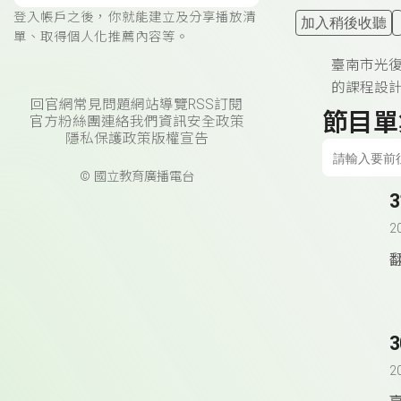
登入帳戶之後，你就能建立及分享播放清
加入稍後收聽
單、取得個人化推薦內容等。
臺南市光
的課程設
回官網
常見問題
網站導覽
RSS訂閱
節目單
官方粉絲團
連絡我們
資訊安全政策
隱私保護政策
版權宣告
© 國立教育廣播電台
2
2