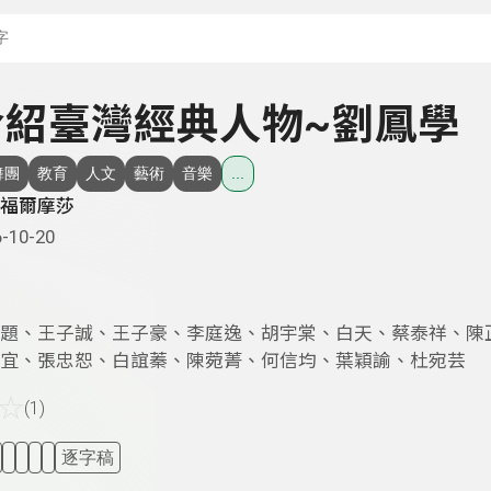
搜尋關鍵字：可輸入節
- 介紹臺灣經典人物~劉鳳學
舞團
教育
人文
藝術
音樂
...
福爾摩莎
-10-20
題、王子誠、王子豪、李庭逸、胡宇棠、白天、蔡泰祥、陳
宜、張忠恕、白誼蓁、陳菀菁、何信均、葉穎諭、杜宛芸
☆
(1)
逐字稿