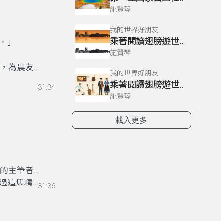
施賢琴
我的世界好朋友
乘著閱讀翅膀遊世界～長坑國小（上）
。」
施賢琴
」，為農友社
我的世界好朋友
、黃皮紅肉
乘著閱讀翅膀遊世界～桃園外社國小（上）
31:34
密瓜、 紅
施賢琴
新品種蔬
載入更多
學的主筆者、
過這集精彩
31:36