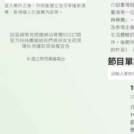
介紹臺灣經
登入帳戶之後，你就能建立及分享播放清
單、取得個人化推薦內容等。
臺灣第一
典舞團」
及表現主
回官網
常見問題
網站導覽
RSS訂閱
生活體驗的
官方粉絲團
連絡我們
資訊安全政策
作。後期作
隱私保護政策
版權宣告
的杵音》（
© 國立教育廣播電台
節目單
2