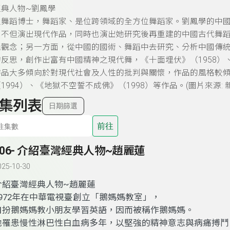
典人物~劉鳳學
位舞蹈博士，舞蹈家、是位跨領域的全方位舞蹈家。劉鳳學的中
，不但演出現代作品，同時也演出她研究後再重建的中國古代舞
義觀念；另一方面，從中國的國術、舞蹈中去研究、分析中國傳
反思，創作出富有中國精神之現代舞，《十面埋伏》（1958）、
品大多傾向於對現代社會及人性的批判與關懷，作品的風格較傾
1994）、《地獄不空誓不成佛》（1998）等作品。(圖片來源: 
集列表
日期篩選
前往
106- 介紹臺灣經典人物~趙麗蓮
025-10-30
介紹臺灣經典人物~趙麗蓮
1972年在中華電視臺創立「鵝媽媽教室」，
自扮鵝媽媽教小朋友學習英語，因而被稱作鵝媽媽。
他罹患慢性淋巴性白血病多年，以堅強的精神意志與病痛搏鬥