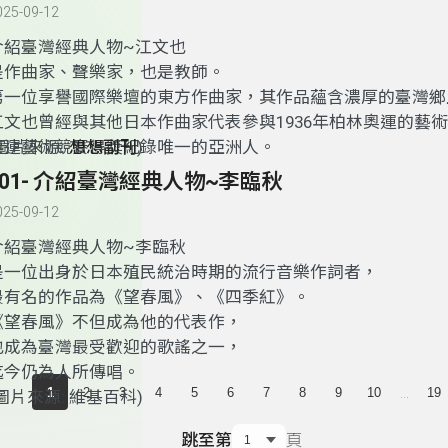
025-09-12
介紹臺灣經典人物~江文也
是作曲家、聲樂家，也是教師。
第一位享譽國際樂壇的東方作曲家，其作品蘊含濃厚的臺灣鄉
江文也曾經與其他日本作曲家代表參與1936年柏林奧運的藝
奧運藝術競賽得獎紀錄唯一的亞洲人。
(圖片來源:
想想副刊
)
101- 介紹臺灣經典人物~李臨秋
025-09-12
介紹臺灣經典人物~李臨秋
是一位出身於日本殖民統治時期的流行音樂作詞者，
最有名的作品為《望春風》、《四季紅》。
《望春風》不但成為他的代表作，
也成為臺灣最受歡迎的歌謠之一，
迄今仍為人所傳唱。
...
1
2
3
4
5
6
7
8
9
10
19
圖片來源: 維基百科)
跳至第
頁