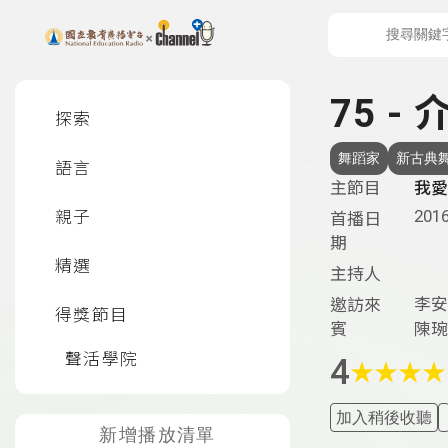
上方功能區塊
左側邊選單
75 
探索
舞蹈家
新古典
語言
主節目
我愛
2016
親子
首播日
期
精選
主持人
李安
邀訪來
得獎節目
賓
陳琬
聲活學院
4
★
★
★
★
加入稍後收聽
新增播放清單