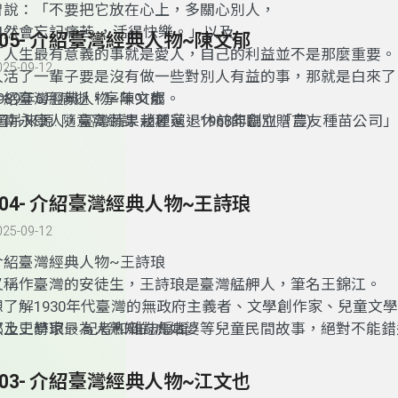
曾說：「不要把它放在心上，多關心別人，
自然會忘記痛苦 ，活得快樂。」以及
105- 介紹臺灣經典人物~陳文郁
「人生最有意義的事就是愛人，自己的利益並不是那麼重要。
025-09-12
人活了一輩子要是沒有做一些對別人有益的事，那就是白來了
1989年6月病逝，享年91歲。
介紹臺灣經典人物~陳文郁
(圖片來源: 隨意窩網誌 趙麗蓮退休前的臨別贈言)
臺南永康人，臺灣蔬果栽種家，1968年創立「農友種苗公司
福基金會董事長。他培育出200多種西瓜新品種，如無子西瓜
的「黛安娜」西瓜，及聖女小番茄、蜜世界哈密瓜、新世紀哈
皮南瓜、綠色苦瓜、白色茄子、迷你冬瓜等蔬果，所培育出的
104- 介紹臺灣經典人物~王詩琅
果，總數超過1000種。
025-09-12
介紹臺灣經典人物~王詩琅
又稱作臺灣的安徒生，王詩琅是臺灣艋舺人，筆名王錦江。
想了解1930年代臺灣的無政府主義者、文學創作家、兒童文
鄉土史學家 、記者和雜誌編輯，
以及王詩琅最為人熟知的虎姑婆等兒童民間故事，絕對不能錯
節目。
103- 介紹臺灣經典人物~江文也