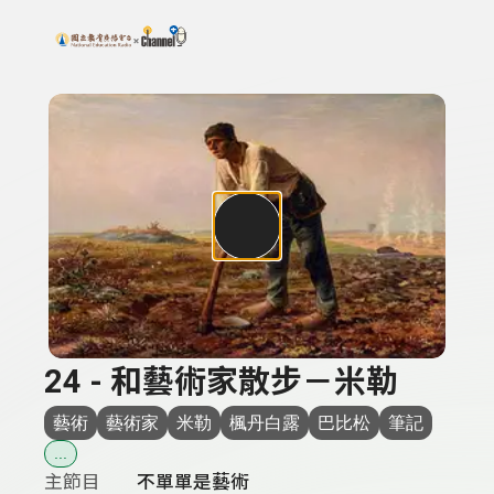
搜尋關鍵字：可輸入節目名稱、主持人或關鍵字
上方功能區塊
24 - 和藝術家散步－米勒
藝術
藝術家
米勒
楓丹白露
巴比松
筆記
...
主節目
不單單是藝術