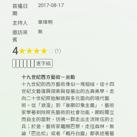
2017-08-17
首播日
期
單煒明
主持人
無
邀訪來
賓
4
★
★
★
★
☆
(1)
逐字稿
十九世紀西方藝術－米勒
十九世紀的西方藝術像似一塊樞紐，從十四
世紀文藝復興探索與發展出的古典美學，走
向二十世紀原始解放與多元面向的現代藝
術。從「浪漫」到「後期印象主義」，藝術
家學著剃除原先藝術的社會功能，期盼獨立
而自主的面對，彷彿一群走出主流隊伍的士
兵；於是，藝術家離開巴黎，走往森林，無
論「巴比松」或者「楓丹白露」都表述著藝