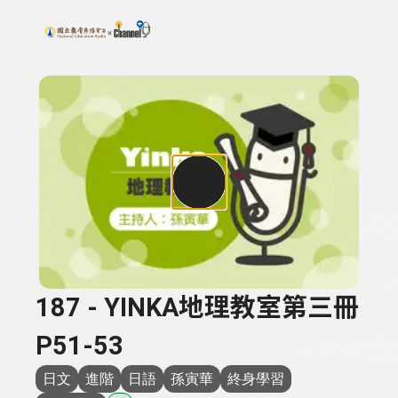
搜尋關鍵字：可輸入節目名稱、主持人或關鍵字
上方功能區塊
187 - YINKA地理教室第三冊
P51-53
日文
進階
日語
孫寅華
終身學習