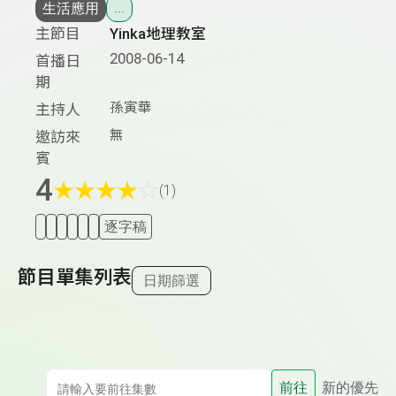
生活應用
...
主節目
Yinka地理教室
2008-06-14
首播日
期
孫寅華
主持人
無
邀訪來
賓
4
★
★
★
★
☆
(1)
逐字稿
節目單集列表
日期篩選
前往
新的優先