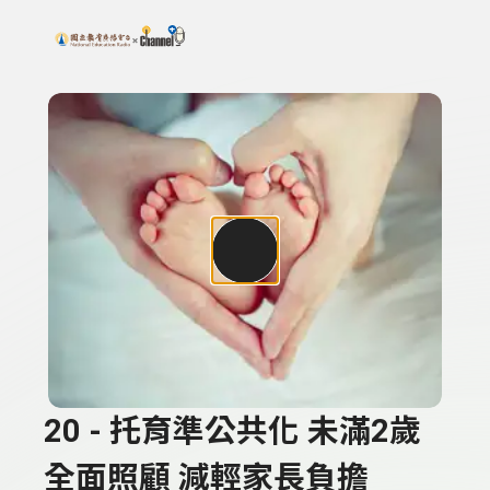
搜尋關鍵字：可輸入節目名稱、主持人或關鍵字
上方功能區塊
20 - 托育準公共化 未滿2歲
全面照顧 減輕家長負擔