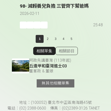
98- 減輕養兒負擔 三管齊下幫爸媽
2026-02-11
25:48
1
2
3
4
5
相關單集
相關節目
顯示相關單集
阿政先講臺灣 (113年起)
丘逢甲和臺灣進士03
董峯政 & 董娘
無其他相關單集
頁尾資訊
地址：(100052) 臺北市中正區南海路45號
電話：(02) 2388-0600 傳真：(02)2389-3126 TANET