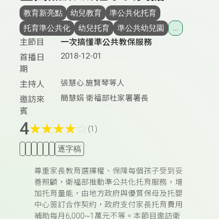
教育新亮點
幼兒教育
準公共化托育
托育準公共化
幼兒托育
準公共幼兒園
...
主節目
一次搞懂準公共教保服務
2018-12-01
首播日
期
張慧心.施賢琴等人
主持人
簡慧娟 衛福部社家署署長
邀訪來
賓
4
★
★
★
★
☆
(1)
逐字稿
尊重家長教育選擇權、保障每個孩子受到妥
善照顧，衛福部推動準公共化托育服務，增
加托育量能，由地方政府與優質保母及托嬰
中心簽訂合作契約，政府支付家長托育費用
補助每月6,000~1萬元不等。本節目邀訪衛