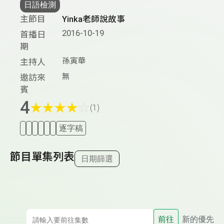
日語檢測
主節目
Yinka老師說故事
2016-10-19
首播日
期
孫寅華
主持人
無
邀訪來
賓
4
★
★
★
★
☆
(1)
逐字稿
節目單集列表
日期篩選
前往
新的優先