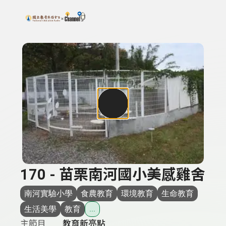
搜尋關鍵字：可輸入節目名稱、主持人或關鍵字
上方功能區塊
170 - 苗栗南河國小美感雞舍
南河實驗小學
食農教育
環境教育
生命教育
生活美學
教育
...
主節目
教育新亮點