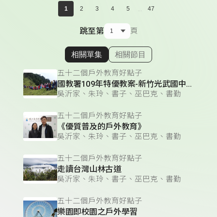
...
1
2
3
4
5
47
跳至第
頁
相關單集
相關節目
顯示相關單集
五十二個戶外教育好點子
國教署109年特優教案-新竹光武國中「空中的島嶼」
吳沂家、朱玲、書子、巫巴克、書勤
五十二個戶外教育好點子
《優質普及的戶外教育》
吳沂家、朱玲、書子、巫巴克、書勤
五十二個戶外教育好點子
走讀台灣山林古道
吳沂家、朱玲、書子、巫巴克、書勤
五十二個戶外教育好點子
樂園即校園之戶外學習