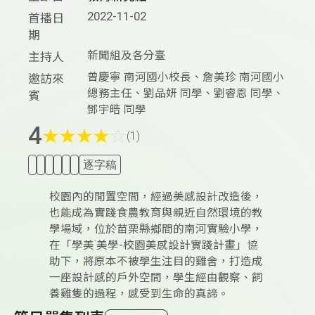
2022-11-02
首播日
期
新聞組及各分臺
主持人
曾慶寧 南河國小校長、詹美珍 南河國小
邀訪來
總務主任、劉品妍 同學、劉睿恩 同學、
賓
鄧宇皓 同學
4
★
★
★
★
☆
(1)
逐字稿
校園內的閒置空間，經過美感設計改造後，
也能成為實踐食農教育與親近自然環境的教
學場域，位於苗栗縣鄉間的南河實驗小學，
在「學美˙美學-校園美感設計實踐計畫」協
助下，將原本不被學生注目的雞舍，打造成
一座設計感的戶外空間，學生經由觀察、飼
養雞隻的過程，感受到生命的真諦。