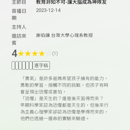
主節目
教育非知不可-讓大腦成為神隊友
2023-12-14
首播日
期
主持人
謝伯讓 台灣大學心理系教授
邀訪來
賓
4
★
★
★
★
☆
(1)
逐字稿
「勇氣」是許多爸媽希望孩子擁有的能力，
勇敢的學習、接觸不同的挑戰，但孩子有時
會呈現出恐懼或害怕，
「恐懼」是天生的？還是後天習得而來？
早期科學家認為恐懼都是天生的，但後來行
為主義心理學家卻認為恐懼是學得而來的，
他們也透過一連串的實驗來驗證。