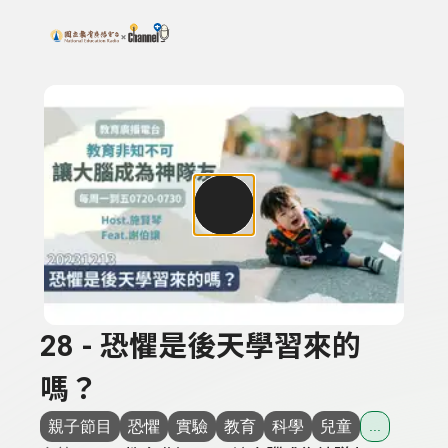
搜尋關鍵字：可輸入節目名稱、主持人或關鍵字
上方功能區塊
28 - 恐懼是後天學習來的
嗎？
親子節目
恐懼
實驗
教育
科學
兒童
...