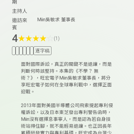
期
主持人
Miin吳敏求 董事長
邀訪來
賓
4
★
★
★
★
☆
(1)
逐字稿
面對國際訴訟，真正的關鍵不是退讓，而是
判斷何時該堅持。本集的《不學？ 無
術？》，旺宏電子Miin吳敏求董事長，將分
享旺宏電子如何在全球專利戰中，選擇正面
迎戰。
2013年面對美國半導體公司飛索提起專利侵
權訴訟，以及日本東芝發出專利警告函時，
Miin沒有選擇息事寧人，而是認為若自身技
術站得住腳，就不能輕易退讓。也正因長年
累積研發實力與專利基礎，旺宏成為台灣少