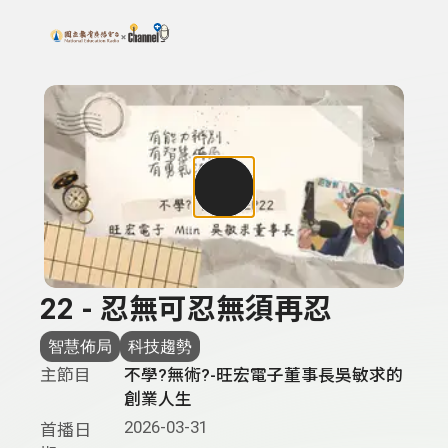
搜尋關鍵字：可輸入節目名稱、主持人或關鍵字
上方功能區塊
22 - 忍無可忍無須再忍
智慧佈局
科技趨勢
主節目
不學?無術?-旺宏電子董事長吳敏求的
創業人生
2026-03-31
首播日