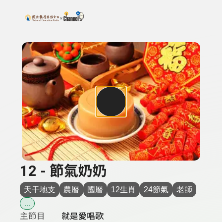
搜尋關鍵字：可輸入節目名稱、主持人或關鍵字
上方功能區塊
12 - 節氣奶奶
天干地支
農曆
國曆
12生肖
24節氣
老師
...
主節目
就是愛唱歌