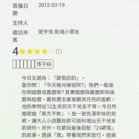
2012-03-19
首播日
期
主持人
劉宇恆 配唱小朋友
邀訪來
賓
4
★
★
★
★
☆
(1)
逐字稿
今日主題為：「節氣奶奶」。
當你問：「今天幾月幾號阿?」我們一般是
在問國曆或農曆呢? 其實國曆與農曆即為陽
曆與陰曆，農民曆主要是觀測月亮的盈虧，
他的學問從12生肖到天干地支不等。今日所
選歌曲「東方不敗」，是一首充滿年味的兒
歌，讓大人小孩聽完即可順利唱出天干地支
的排列。另外，在節目最後搭配「24節氣」
的故事，透過「風」帶著我們來旅行，經過