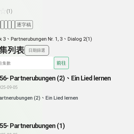
☆
(1)
逐字稿
 3、Partnerubungen Nr. 1, 3、Dialog 2(1)
集列表
日期篩選
前往
56- Partnerubungen (2)、Ein Lied lernen
025-09-05
artnerubungen (2)、Ein Lied lernen
55- Partnerubungen (1)