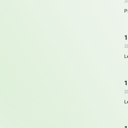
2
P
1
2
L
1
2
L