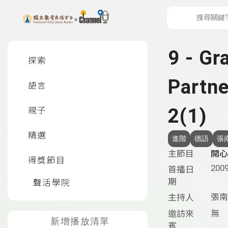
上方功能區塊
左側邊選單
9 - G
探索
Partne
語言
2(1)
親子
精選
進階
德語
張
主節目
開心
得獎節目
2009
首播日
期
聲活學院
張南
主持人
無
邀訪來
新增播放清單
賓