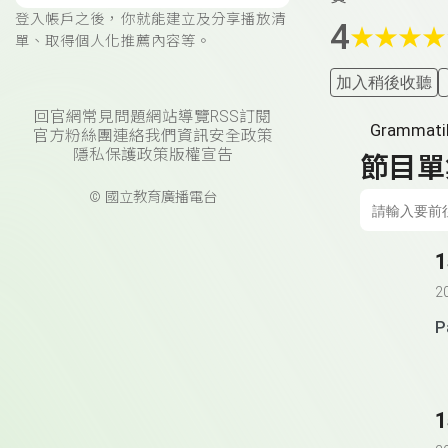
登入帳戶之後，你就能建立及分享播放清
4
★
★
★
★
單、取得個人化推薦內容等。
加入稍後收聽
回官網
常見問題
網站導覽
RSS訂閱
Grammatik
官方粉絲團
連絡我們
資訊安全政策
隱私保護政策
版權宣告
節目單
© 國立教育廣播電台
1
2
P
1