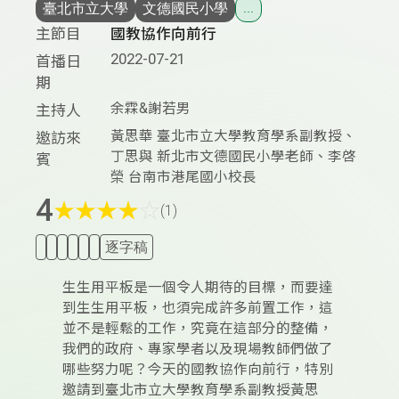
臺北市立大學
文德國民小學
...
主節目
國教協作向前行
2022-07-21
首播日
期
余霖&謝若男
主持人
黃思華 臺北市立大學教育學系副教授、
邀訪來
丁思與 新北市文德國民小學老師、李啓
賓
榮 台南市港尾國小校長
4
★
★
★
★
☆
(1)
逐字稿
生生用平板是一個令人期待的目標，而要達
到生生用平板，也須完成許多前置工作，這
並不是輕鬆的工作，究竟在這部分的整備，
我們的政府、專家學者以及現場教師們做了
哪些努力呢？今天的國教協作向前行，特別
邀請到臺北市立大學教育學系副教授黃思