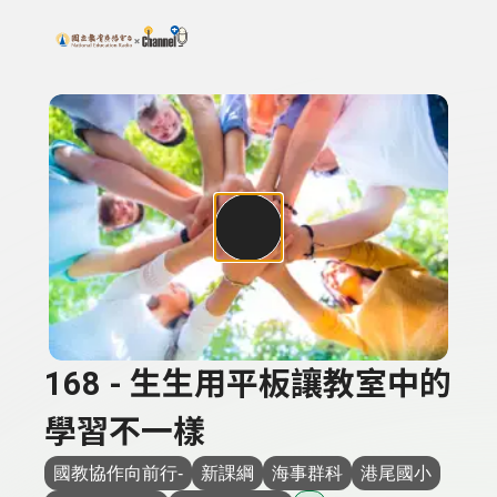
搜尋關鍵字：可輸入節目名稱、主持人或關鍵字
上方功能區塊
168 - 生生用平板讓教室中的
學習不一樣
國教協作向前行-
新課綱
海事群科
港尾國小