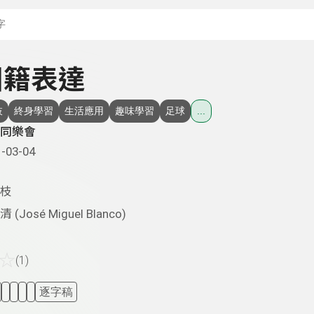
搜尋關鍵字：可輸入節
 國籍表達
枝
終身學習
生活應用
趣味學習
足球
...
同樂會
-03-04
枝
 (José Miguel Blanco)
☆
(1)
逐字稿