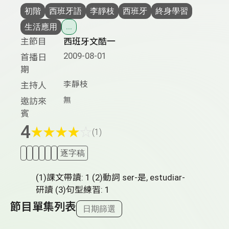
初階
西班牙語
李靜枝
西班牙
終身學習
生活應用
...
主節目
西班牙文酷一
2009-08-01
首播日
期
李靜枝
主持人
無
邀訪來
賓
4
★
★
★
★
☆
(1)
逐字稿
(1)課文帶讀: 1 (2)動詞 ser-是, estudiar-
研讀 (3)句型練習: 1
節目單集列表
日期篩選