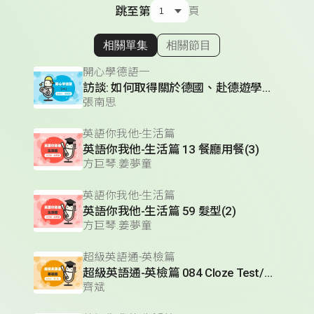
跳至第
頁
相關單集
相關節目
顯示相關單集
開心學德語一
訪談: 如何取得關於德國、赴德遊學及留學的相關資料 (1)
張南思
英語你我他-生活篇
英語你我他-生活篇 13 餐廳用餐(3)
方巨琴.姜夢童
英語你我他-生活篇
英語你我他-生活篇 59 髮型(2)
方巨琴.姜夢童
超級英語通-英檢篇
超級英語通-英檢篇 084 Cloze Test/段落填空-14
齊斌