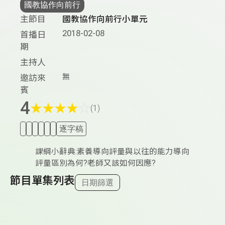
國教協作向前行
主節目
國教協作向前行小單元
2018-02-08
首播日
期
主持人
無
邀訪來
賓
4
★
★
★
★
☆
(1)
逐字稿
課綱小辭典:素養導向評量與以往的能力導向
評量區別為何?老師又該如何因應?
節目單集列表
日期篩選