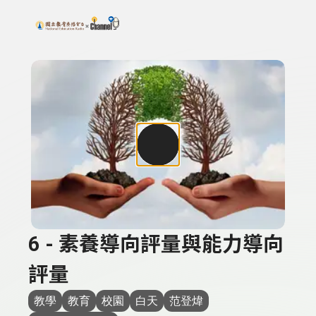
搜尋關鍵字：可輸入節目名稱、主持人或關鍵字
上方功能區塊
6 - 素養導向評量與能力導向
評量
教學
教育
校園
白天
范登煒