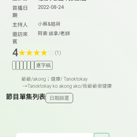
2022-08-24
首播日
期
小蔡&姞荷
主持人
阿索‧該拿/老師
邀訪來
賓
4
★
★
★
★
☆
(1)
逐字稿
爺爺
/akong
；健康
/ Tanoktokay
→
Tanoktokay ko akong ako/
我爺爺很健康
節目單集列表
日期篩選