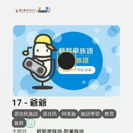
搜尋關鍵字：可輸入節目名稱、主持人或關鍵字
上方功能區塊
17 - 爺爺
原住民族語
原住民
阿美族
族語學習
教育
族群
...
主節目
輕鬆學族語-阿美族語