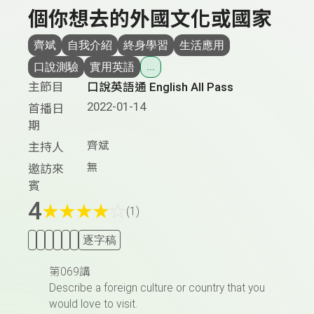
個你想去的外國文化或國家
齊斌
自我介紹
終身學習
生活應用
口說測驗
實用英語
...
主節目
口說英語通 English All Pass
2022-01-14
首播日
期
齊斌
主持人
無
邀訪來
賓
4
★
★
★
★
☆
(1)
逐字稿
第069講
Describe a foreign culture or country that you
would love to visit.