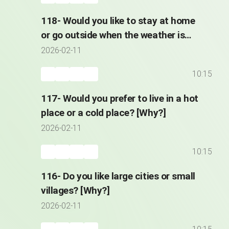
118- Would you like to stay at home
or go outside when the weather is
great?
2026-02-11
10:15
117- Would you prefer to live in a hot
place or a cold place? [Why?]
2026-02-11
10:15
116- Do you like large cities or small
villages? [Why?]
2026-02-11