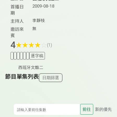
2009-08-18
首播日
期
李靜枝
主持人
無
邀訪來
賓
4
★
★
★
★
☆
(1)
逐字稿
西班牙文酷二
節目單集列表
日期篩選
前往
新的優先