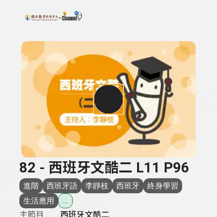
搜尋關鍵字：可輸入節目名稱、主持人或關鍵字
上方功能區塊
82 - 西班牙文酷二 L11 P96
進階
西班牙語
李靜枝
西班牙
終身學習
生活應用
...
主節目
西班牙文酷二