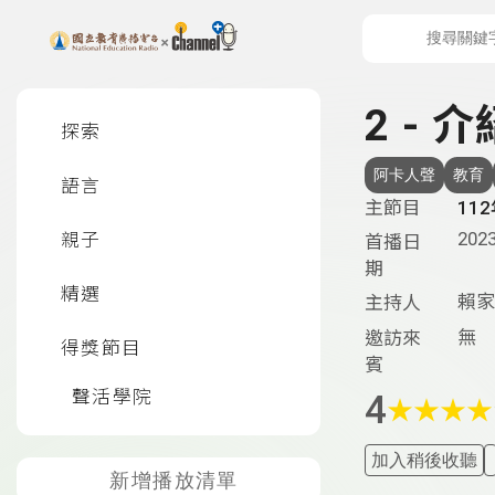
上方功能區塊
左側邊選單
2 -
探索
阿卡人聲
教育
語言
主節目
11
2023
親子
首播日
期
精選
賴家
主持人
無
邀訪來
得獎節目
賓
聲活學院
4
★
★
★
★
加入稍後收聽
新增播放清單