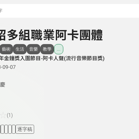
搜尋關鍵字：可輸入節
 介紹多組職業阿卡團體
藝術
生活
音樂
教學
...
2年金鐘獎入圍節目-阿卡人聲(流行音樂節目獎)
-09-07
慶
☆
(1)
逐字稿