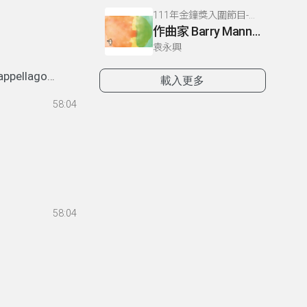
111年金鐘獎入圍節目-拍律遊樂園(流行音樂節目&主持人獎)
作曲家 Barry Mann 的生平與作品介紹
袁永興
appellago
、
載入更多
家迎接情人節
58:04
58:04