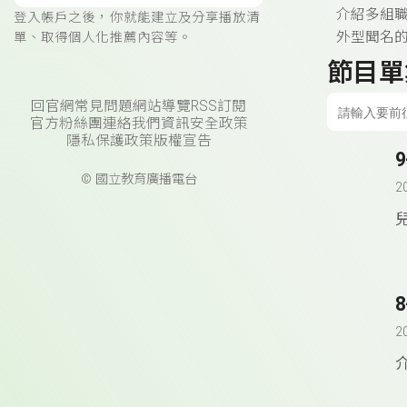
介紹多組職
登入帳戶之後，你就能建立及分享播放清
外型聞名的五
單、取得個人化推薦內容等。
節目單
回官網
常見問題
網站導覽
RSS訂閱
官方粉絲團
連絡我們
資訊安全政策
隱私保護政策
版權宣告
© 國立教育廣播電台
2
8
2
介