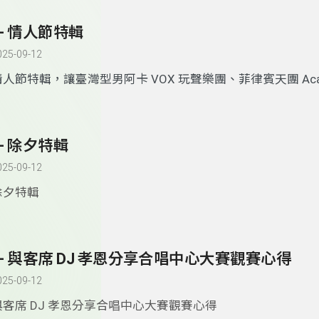
7- 情人節特輯
025-09-12
情人節特輯，讓臺灣型男阿卡
VOX
玩聲樂團、菲律賓天團
Ac
美國冠軍團體
Naturally 7
輕快活潑、甜蜜動人的歌聲陪伴大
的到來！
6- 除夕特輯
025-09-12
除夕特輯
5- 與客席 DJ 孝恩分享合唱中心大賽觀賽心得
025-09-12
與客席 DJ 孝恩分享合唱中心大賽觀賽心得