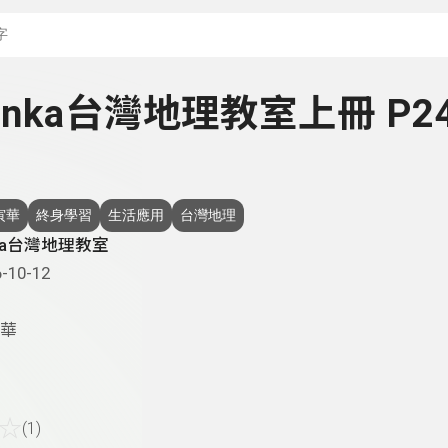
搜尋關鍵字：可輸入節
 Yinka台灣地理教室上冊 P2
寅華
終身學習
生活應用
台灣地理
nka台灣地理教室
-10-12
華
☆
(1)