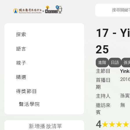
上方功能區塊
左側邊選單
17 -
探索
25
語言
親子
進階
日語
孫
主節目
Yi
精選
2016
首播日
期
得獎節目
孫寅
主持人
聲活學院
無
邀訪來
賓
4
★
★
★
★
新增播放清單