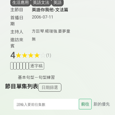
生活應用
英語文法
英語
主節目
英語你我他-文法篇
2006-07-11
首播日
期
方巨琴.楊理強.姜夢童
主持人
無
邀訪來
賓
4
★
★
★
★
☆
(1)
逐字稿
基本句型－句型練習
節目單集列表
日期篩選
前往
新的優先