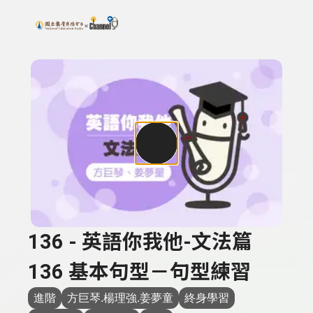
搜尋關鍵字：可輸入節目名稱、主持人或關鍵字
上方功能區塊
136 - 英語你我他-文法篇
136 基本句型－句型練習
進階
方巨琴.楊理強.姜夢童
終身學習